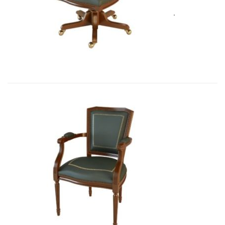
Art&Moble 01005 Кресло вращающе...
3 562,00
€
Art&Moble 01003 Кресло неподвиж...
3 411,87
€