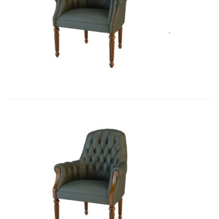
Art&Moble 01013F Кресло посетит�...
4 928,80
€
Art&Moble 01013FB Кресло посетит...