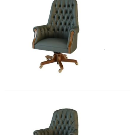
Art&Moble 01012B Кресло руковод�...
8 283,45
€