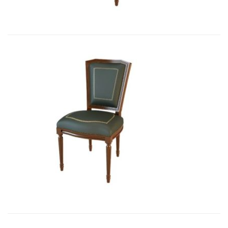
Art&Moble 01004 Стул неподвижны...
2 850,33
€