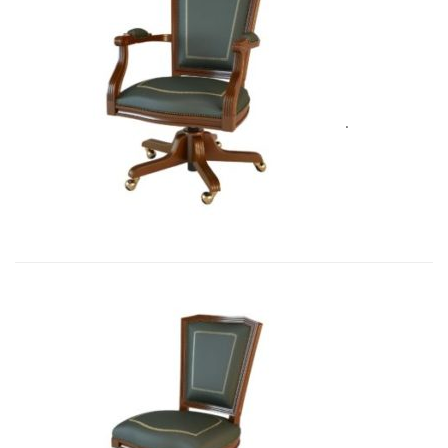
Art&Moble 01002 Кресло вращающе...
5 575,71
€