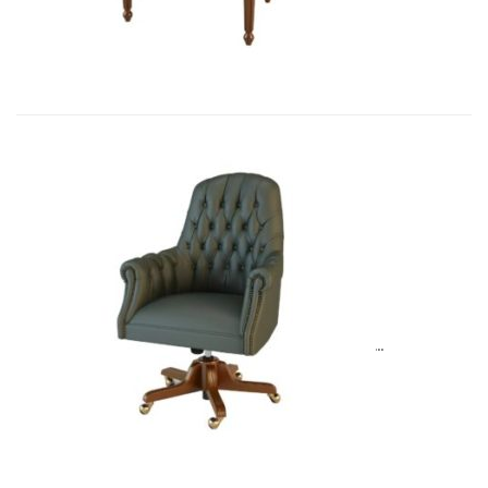
Art&Moble 01013G Кресло конфиде�...
6 954,57
€