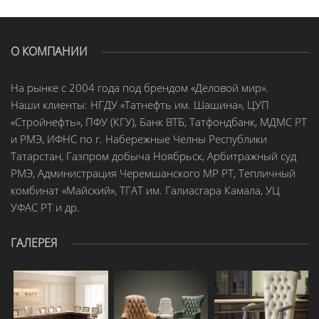
О КОМПАНИИ
На рынке с 2004 года под брендом «Деловой мир».
Наши клиенты: НГДУ «Татнефть им. Шашина», ЦУП
«Стройнефть», ПФУ (КГУ), Банк ВТБ, Татфондбанк, МДМС РТ
и РМЭ, ИФНС по г. Набережные Челны Республики
Татарстан, Газпром добыча Ноябрьск, Арбитражный суд
РМЭ, Администрация Черемшанского МР РТ, Тепличный
комбинат «Майский», ТГАТ им. Галиасгара Камала, УЦ
УФАС РТ и др.
ГАЛЕРЕЯ