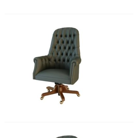
Art&Moble 01012 Кресло руководи...
7 541,10
€