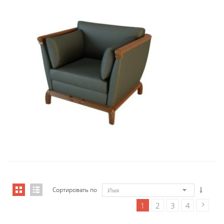
01006 Кресло Бордон...
9 434,46
€
Сортировать по
Имя
1
2
3
4