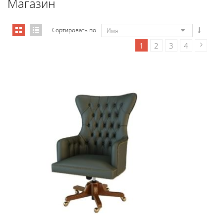
Магазин
Сортировать по
Имя
1
2
3
4
Art&Moble 01001 Кресло руководи...
7 355,88
€