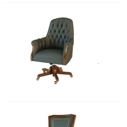
Art&Moble 01013GB Кресло конфиде...
7 692,51
€