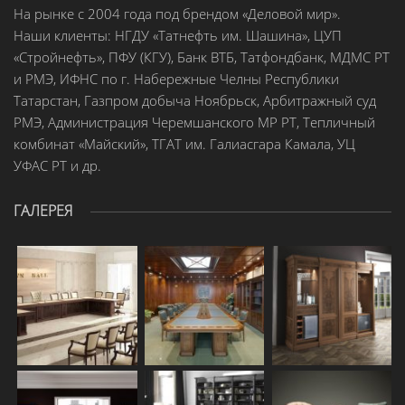
На рынке с 2004 года под брендом «Деловой мир».
Наши клиенты: НГДУ «Татнефть им. Шашина», ЦУП
«Стройнефть», ПФУ (КГУ), Банк ВТБ, Татфондбанк, МДМС РТ
и РМЭ, ИФНС по г. Набережные Челны Республики
Татарстан, Газпром добыча Ноябрьск, Арбитражный суд
РМЭ, Администрация Черемшанского МР РТ, Тепличный
комбинат «Майский», ТГАТ им. Галиасгара Камала, УЦ
УФАС РТ и др.
ГАЛЕРЕЯ