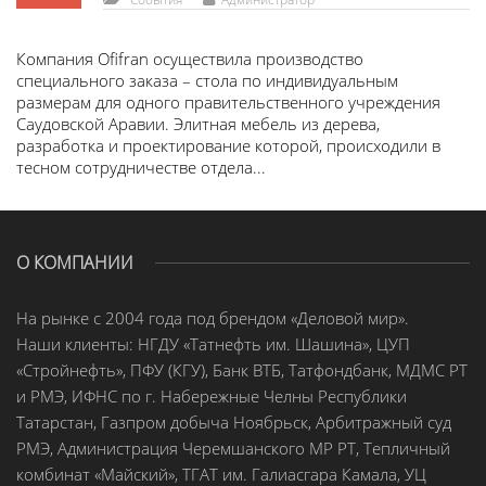
Компания Ofifran осуществила производство
специального заказа – стола по индивидуальным
размерам для одного правительственного учреждения
Саудовской Аравии. Элитная мебель из дерева,
разработка и проектирование которой, происходили в
тесном сотрудничестве отдела...
О КОМПАНИИ
На рынке с 2004 года под брендом «Деловой мир».
Наши клиенты: НГДУ «Татнефть им. Шашина», ЦУП
«Стройнефть», ПФУ (КГУ), Банк ВТБ, Татфондбанк, МДМС РТ
и РМЭ, ИФНС по г. Набережные Челны Республики
Татарстан, Газпром добыча Ноябрьск, Арбитражный суд
РМЭ, Администрация Черемшанского МР РТ, Тепличный
комбинат «Майский», ТГАТ им. Галиасгара Камала, УЦ