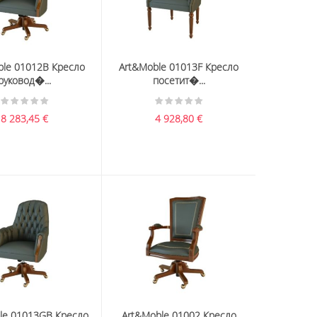
ble 01012B Кресло
Art&Moble 01013F Кресло
руковод�...
посетит�...
8 283,45
€
4 928,80
€
le 01013GB Кресло
Art&Moble 01002 Кресло