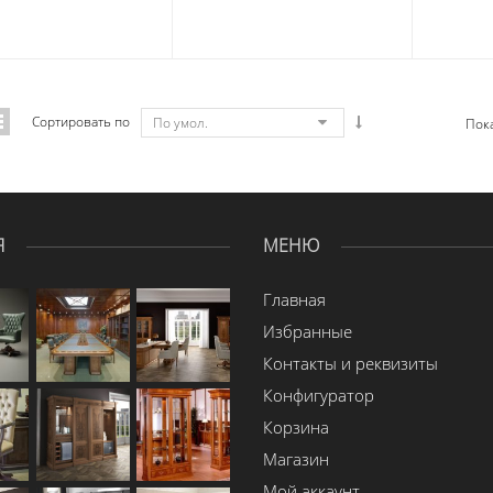
Сортировать по
По умол.
Пок
Я
МЕНЮ
Главная
Избранные
Контакты и реквизиты
Конфигуратор
Корзина
Магазин
Мой аккаунт