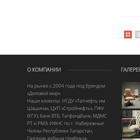
О КОМПАНИИ
ГАЛЕРЕ
На рынке с 2004 года под брендом
«Деловой мир».
Наши клиенты: НГДУ «Татнефть им.
Шашина», ЦУП «Стройнефть», ПФУ
(КГУ), Банк ВТБ, Татфондбанк, МДМС
РТ и РМЭ, ИФНС по г. Набережные
Челны Республики Татарстан,
Газпром добыча Ноябрьск,