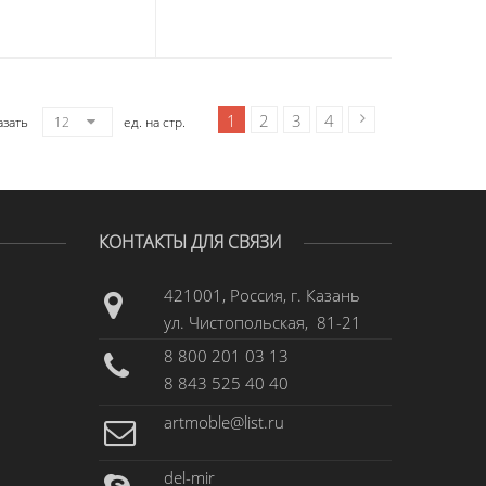
1
2
3
4
азать
12
ед. на стр.
КОНТАКТЫ ДЛЯ СВЯЗИ
421001, Россия, г. Казань
ул. Чистопольская, 81-21
8 800 201 03 13
8 843 525 40 40
artmoble@list.ru
del-mir