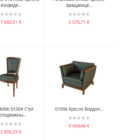
конфиде...
вращающе...
7 692,51
€
5 575,71
€
oble 01004 Стул
01006 Кресло Бордон...
еподвижны...
9 434,46
€
2 850,33
€