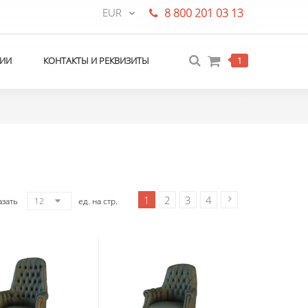
EUR
8 800 201 03 13
ИИ
КОНТАКТЫ И РЕКВИЗИТЫ
1
1
2
3
4
азать
12
ед. на стр.