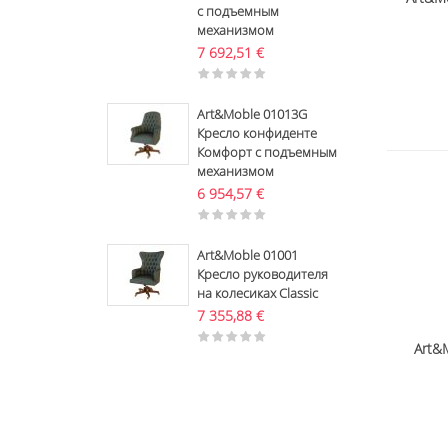
с подъемным
механизмом
7 692,51
€
Art&Moble 01013G
Кресло конфиденте
Комфорт с подъемным
механизмом
6 954,57
€
Art&Moble 01001
Кресло руководителя
на колесиках Classic
7 355,88
€
Art&