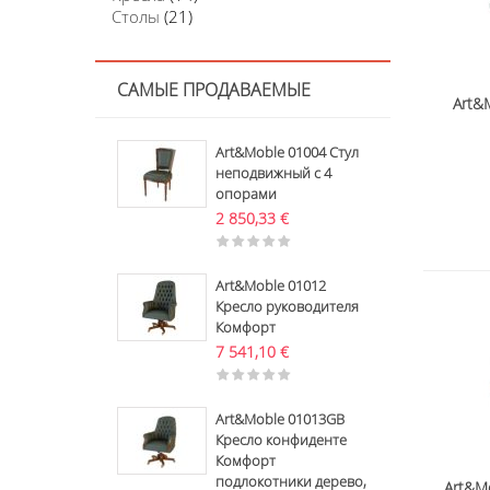
Столы
(21)
САМЫЕ ПРОДАВАЕМЫЕ
Art&
Art&Moble 01004 Стул
неподвижный с 4
опорами
2 850,33
€
Art&Moble 01012
Кресло руководителя
Комфорт
7 541,10
€
Art&Moble 01013GB
Кресло конфиденте
Комфорт
подлокотники дерево,
Art&M