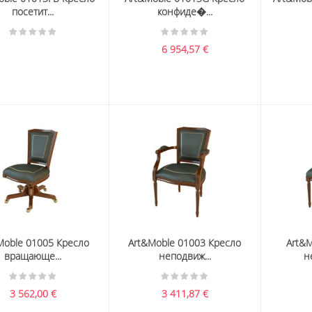
посетит...
конфиде�...
6 954,57
€
Moble 01005 Кресло
Art&Moble 01003 Кресло
Art&M
вращающе...
неподвиж...
н
3 562,00
€
3 411,87
€