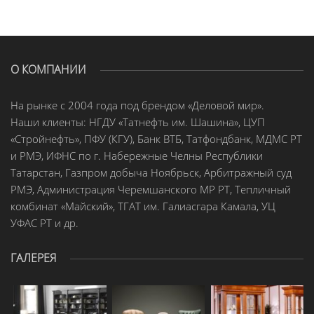
О КОМПАНИИ
На рынке с 2004 года под брендом «Деловой мир».
Наши клиенты: НГДУ «Татнефть им. Шашина», ЦУП
«Стройнефть», ПФУ (КГУ), Банк ВТБ, Татфондбанк, МДМС РТ
и РМЭ, ИФНС по г. Набережные Челны Республики
Татарстан, Газпром добыча Ноябрьск, Арбитражный суд
РМЭ, Администрация Черемшанского МР РТ, Тепличный
комбинат «Майский», ТГАТ им. Галиасгара Камала, УЦ
УФАС РТ и др.
ГАЛЕРЕЯ