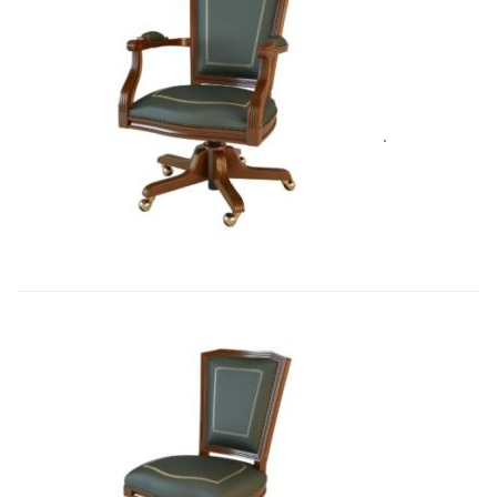
Art&Moble 01002 Кресло вращающе...
5 575,71
€