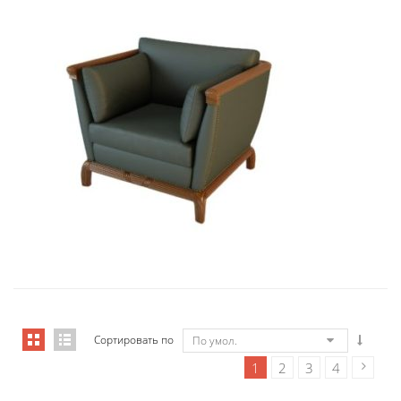
01006 Кресло Бордон...
9 434,46
€
Сортировать по
По умол.
1
2
3
4