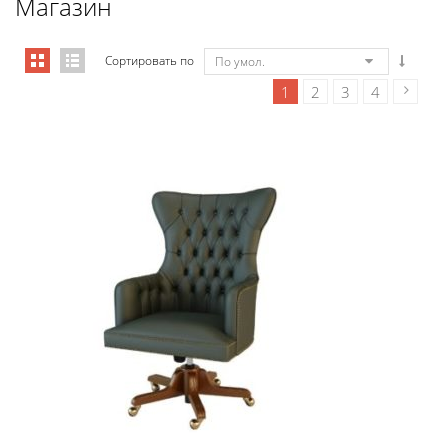
Магазин
Сортировать по
По умол.
1
2
3
4
Art&Moble 01001 Кресло руководи...
7 355,88
€