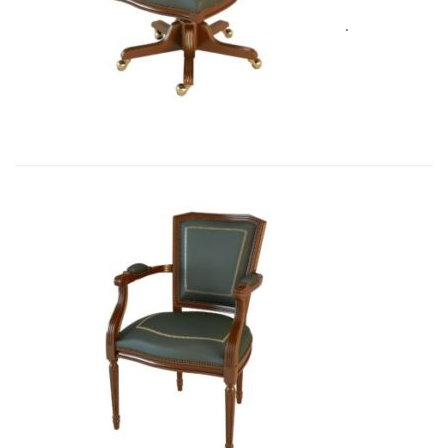
Art&Moble 01005 Кресло вращающе...
3 562,00
€
Art&Moble 01003 Кресло неподвиж...
3 411,87
€