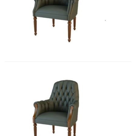
Art&Moble 01013F Кресло посетит�...
4 928,80
€
Art&Moble 01013FB Кресло посетит...