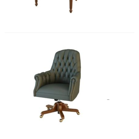
Art&Moble 01013G Кресло конфиде�...
6 954,57
€