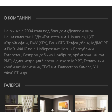
О КОМПАНИИ
На рынке с 2004 года под брендом «Деловой мир».
Наши клиенты: НГДУ «Татнефть им. Шашина», ЦУП
«Стройнефть», ПФУ (КГУ), Банк ВТБ, Татфондбанк, МДМС РТ
и РМЭ, ИФНС по г. Набережные Челны Республики
Татарстан, Газпром добыча Ноябрьск, Арбитражный суд
РМЭ, Администрация Черемшанского МР РТ, Тепличный
комбинат «Майский», ТГАТ им. Галиасгара Камала, УЦ
УФАС РТ и др.
ГАЛЕРЕЯ