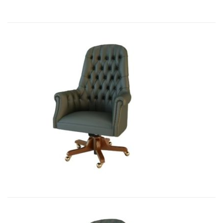
Art&Moble 01012 Кресло руководи...
7 541,10
€