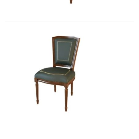
Art&Moble 01004 Стул неподвижны...
2 850,33
€