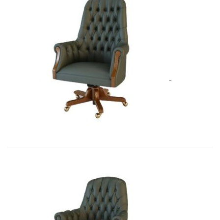
Art&Moble 01012B Кресло руковод�...
8 283,45
€