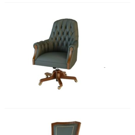
Art&Moble 01013GB Кресло конфиде...
7 692,51
€