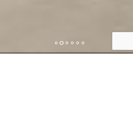
Art&Moble – элитная
мебель из Испании.
Коллекция Art&Moble – это сочетание в высшей степени
безукоризненного стиля и современным офисом с
изысканной завершенностью, приспособленным к новым