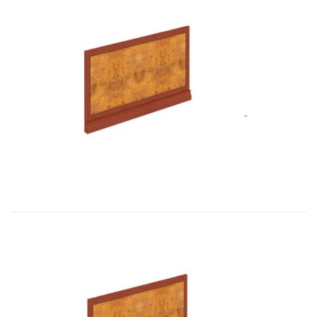
Art&Moble 01128 Лицевая панель �...