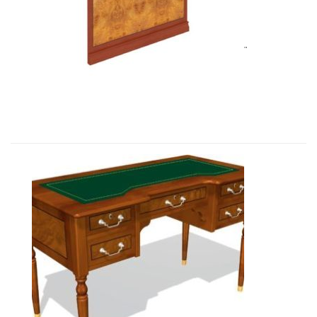
Art&Moble 01129 Лицевая панель �...
Art&Moble 01124 Стол секретаря �...