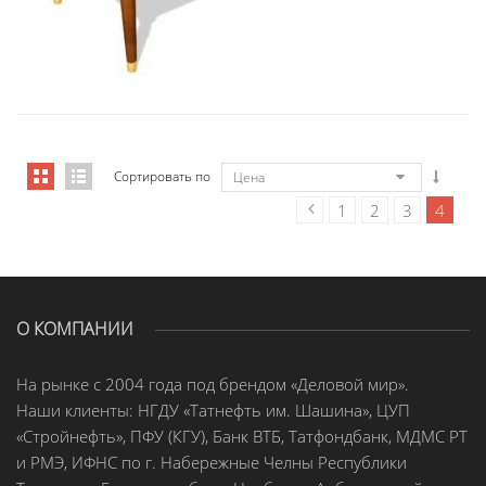
Сортировать по
Цена
1
2
3
4
О КОМПАНИИ
На рынке с 2004 года под брендом «Деловой мир».
Наши клиенты: НГДУ «Татнефть им. Шашина», ЦУП
«Стройнефть», ПФУ (КГУ), Банк ВТБ, Татфондбанк, МДМС РТ
и РМЭ, ИФНС по г. Набережные Челны Республики