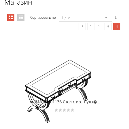
Магазин
Сортировать по
Цена
1
2
3
4
Art&Moble 01136 Стол с изогнуты�...