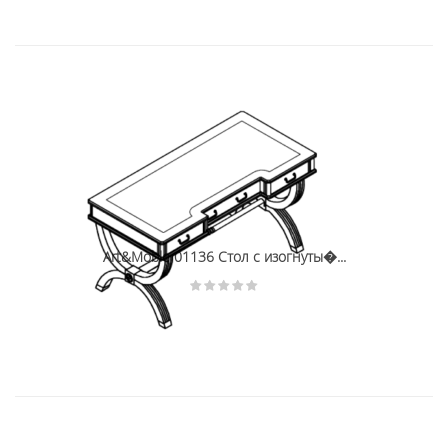
Art&Moble 01136 Стол с изогнуты�...