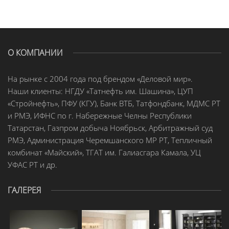
О КОМПАНИИ
На рынке с 2004 года под брендом «Деловой мир».
Наши клиенты: НГДУ «Татнефть им. Шашина», ЦУП
«Стройнефть», ПФУ (КГУ), Банк ВТБ, Татфондбанк, МДМС РТ
и РМЭ, ИФНС по г. Набережные Челны Республики
Татарстан, Газпром добыча Ноябрьск, Арбитражный суд
РМЭ, Администрация Черемшанского МР РТ, Тепличный
комбинат «Майский», ТГАТ им. Галиасгара Камала, УЦ
УФАС РТ и др.
ГАЛЕРЕЯ