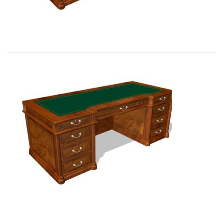
19 772,97
€
Art&Moble 01122 Стол руководите...
19 158,51
€