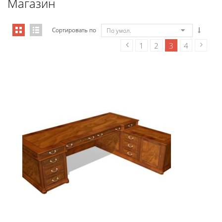
Магазин
Сортировать по
По умол.
1
2
3
4
01101 Стол руководителя с пра�...
27 317,01
€