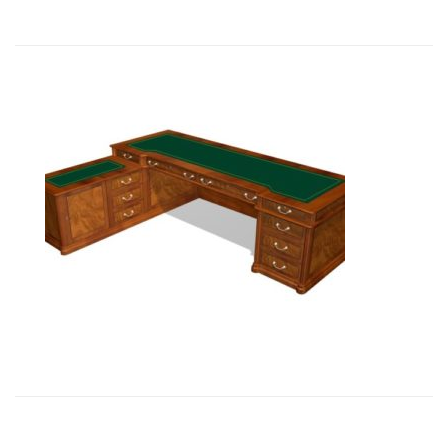
01102 Стол руководителя с лев....
26 393,85
€