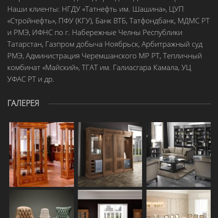
Наши клиенты: НГДУ «Татнефть им. Шашина», ЦУП
«Стройнефть», ПФУ (КГУ), Банк ВТБ, Татфондбанк, МДМС РТ
и РМЭ, ИФНС по г. Набережные Челны Республики
Татарстан, Газпром добыча Ноябрьск, Арбитражный суд
РМЭ, Администрация Черемшанского МР РТ, Тепличный
комбинат «Майский», ТГАТ им. Галиасгара Камала, УЦ
УФАС РТ и др.
ГАЛЕРЕЯ