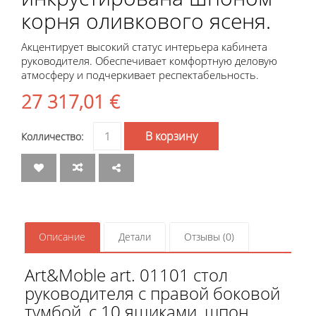
корня оливкового ясеня.
Акцентирует высокий статус интерьера кабинета
руководителя. Обеспечивает комфортную деловую
атмосферу и подчеркивает респектабельность.
27 317,01
€
Количество
В корзину
товара
01101
Стол
руководителя
с
прав.
бок.
Описание
Детали
Отзывы (0)
тумбой,
шпон
Art&Moble art. 01101 стол
руководителя с правой боковой
тумбой, с 10 ящиками, шпон.