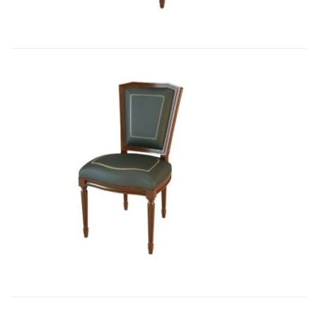
Art&Moble 01004 Стул неподвижны...
2 850,33
€