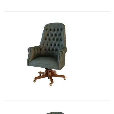
Art&Moble 01012 Кресло руководи...
7 541,10
€