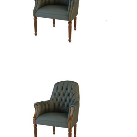
Art&Moble 01013F Кресло посетит�...
4 928,80
€
Art&Moble 01013FB Кресло посетит...