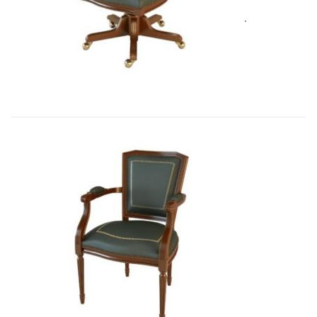
Art&Moble 01005 Кресло вращающе...
3 562,00
€
Art&Moble 01003 Кресло неподвиж...
3 411,87
€