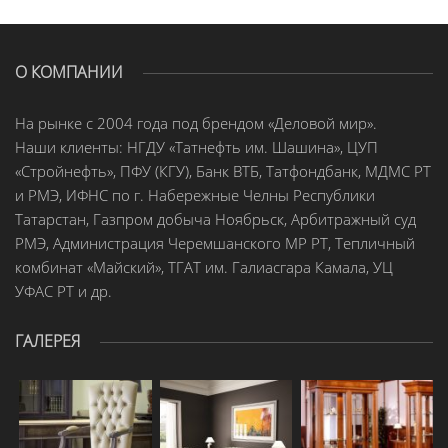
О КОМПАНИИ
На рынке с 2004 года под брендом «Деловой мир».
Наши клиенты: НГДУ «Татнефть им. Шашина», ЦУП
«Стройнефть», ПФУ (КГУ), Банк ВТБ, Татфондбанк, МДМС РТ
и РМЭ, ИФНС по г. Набережные Челны Республики
Татарстан, Газпром добыча Ноябрьск, Арбитражный суд
РМЭ, Администрация Черемшанского МР РТ, Тепличный
комбинат «Майский», ТГАТ им. Галиасгара Камала, УЦ
УФАС РТ и др.
ГАЛЕРЕЯ