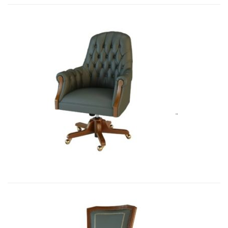
Art&Moble 01013GB Кресло конфиде...
7 692,51
€