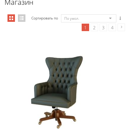
Магазин
Сортировать по
По умол.
1
2
3
4
Art&Moble 01001 Кресло руководи...
7 355,88
€