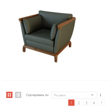
01006 Кресло Бордон...
9 434,46
€
Сортировать по
По умол.
1
2
3
4