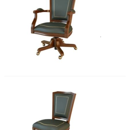
Art&Moble 01002 Кресло вращающе...
5 575,71
€