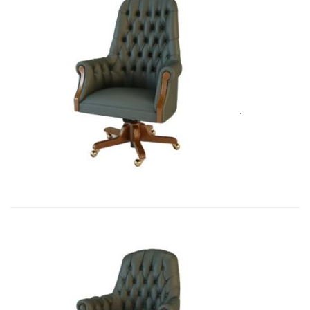
Art&Moble 01012B Кресло руковод�...
8 283,45
€