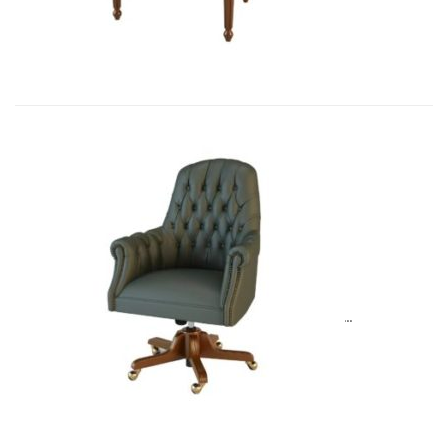
Art&Moble 01013G Кресло конфиде�...
6 954,57
€