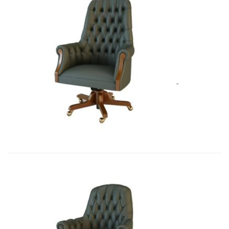
Art&Moble 01012B Кресло руковод�...
8 283,45
€