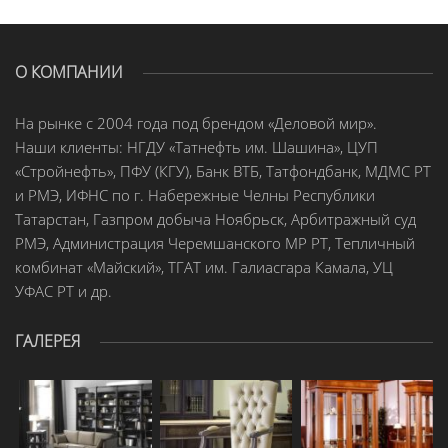
О КОМПАНИИ
На рынке с 2004 года под брендом «Деловой мир».
Наши клиенты: НГДУ «Татнефть им. Шашина», ЦУП
«Стройнефть», ПФУ (КГУ), Банк ВТБ, Татфондбанк, МДМС РТ
и РМЭ, ИФНС по г. Набережные Челны Республики
Татарстан, Газпром добыча Ноябрьск, Арбитражный суд
РМЭ, Администрация Черемшанского МР РТ, Тепличный
комбинат «Майский», ТГАТ им. Галиасгара Камала, УЦ
УФАС РТ и др.
ГАЛЕРЕЯ