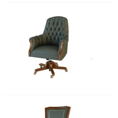
Art&Moble 01013GB Кресло конфиде...
7 692,51
€