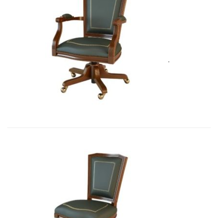
Art&Moble 01002 Кресло вращающе...
5 575,71
€