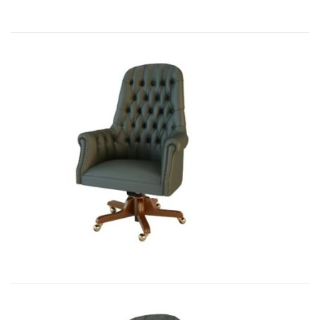
Art&Moble 01012 Кресло руководи...
7 541,10
€