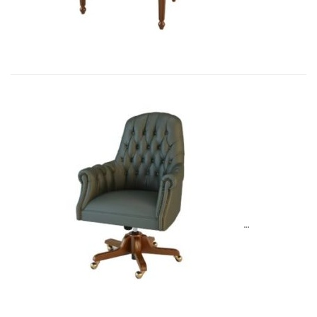
Art&Moble 01013G Кресло конфиде�...
6 954,57
€