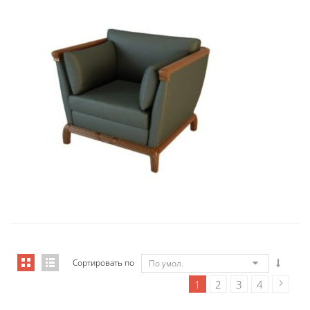
01006 Кресло Бордон...
9 434,46
€
Сортировать по
По умол.
1
2
3
4