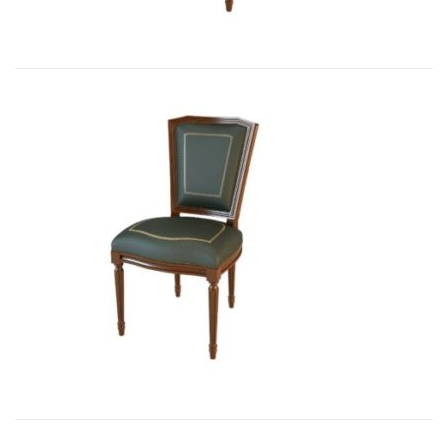
Art&Moble 01004 Стул неподвижны...
2 850,33
€