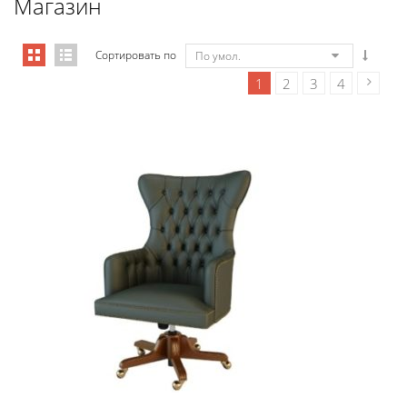
Магазин
Сортировать по
По умол.
1
2
3
4
Art&Moble 01001 Кресло руководи...
7 355,88
€