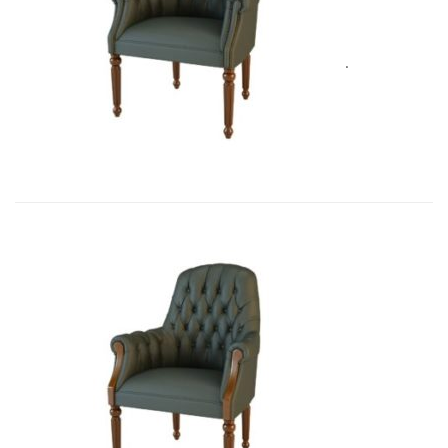
Art&Moble 01013F Кресло посетит�...
4 928,80
€
Art&Moble 01013FB Кресло посетит...