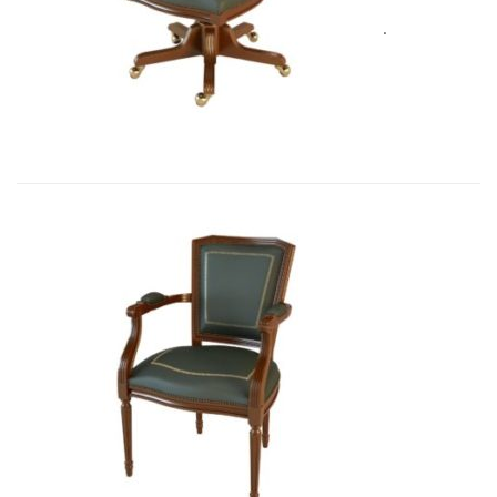
Art&Moble 01005 Кресло вращающе...
3 562,00
€
Art&Moble 01003 Кресло неподвиж...
3 411,87
€