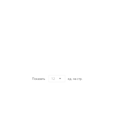
Показать
12
ед. на стр.