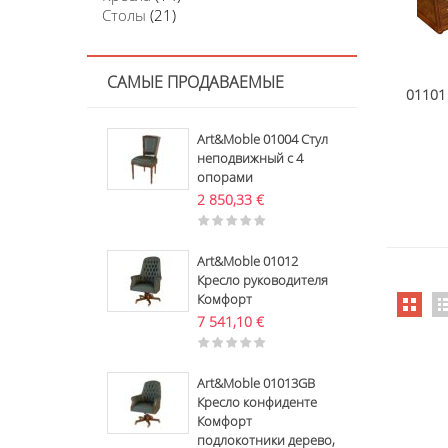
Столы
(21)
САМЫЕ ПРОДАВАЕМЫЕ
01101
Art&Moble 01004 Стул
неподвижный с 4
опорами
2 850,33
€
Art&Moble 01012
Кресло руководителя
Комфорт
7 541,10
€
Art&Moble 01013GB
Кресло конфиденте
Комфорт
подлокотники дерево,