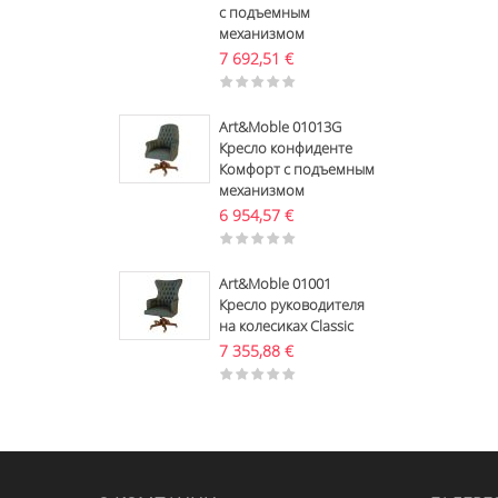
с подъемным
механизмом
7 692,51
€
Art&Moble 01013G
Кресло конфиденте
Комфорт с подъемным
механизмом
6 954,57
€
Art&Moble 01001
Кресло руководителя
на колесиках Classic
7 355,88
€