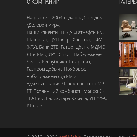
О КОМПАНИИ
ГАЛЕРЕ
На рынке с 2004 года под брендом
«Деловой мир».
Наши клиенты: НГДУ «Татнефть им.
Шашина», ЦУП «Стройнефть», ПФУ
(КГУ), Банк ВТБ, Татфондбанк, МДМС
РТ и РМЭ, ИФНС по г. Набережные
Челны Республики Татарстан,
Газпром добыча Ноябрьск,
Арбитражный суд РМЭ,
Администрация Черемшанского МР
РТ, Тепличный комбинат «Майский»,
ТГАТ им. Галиасгара Камала, УЦ УФАС
РТ и др.