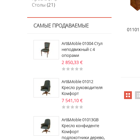
Столы
(21)
САМЫЕ ПРОДАВАЕМЫЕ
01101
Art&Moble 01004 Стул
неподвижный с 4
опорами
2 850,33
€
Art&Moble 01012
Кресло руководителя
Комфорт
7 541,10
€
Art&Moble 01013GB
Кресло конфиденте
Комфорт
подлокотники дерево,