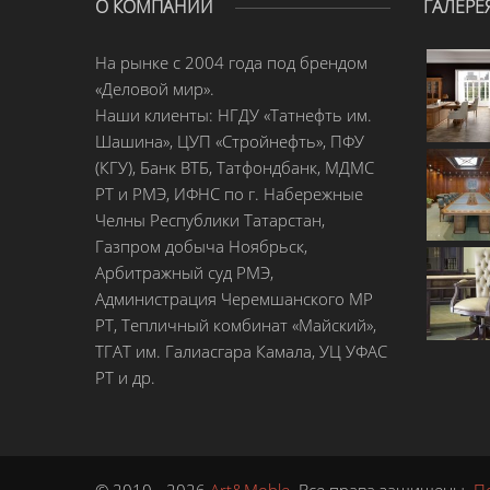
О КОМПАНИИ
ГАЛЕРЕ
На рынке с 2004 года под брендом
«Деловой мир».
Наши клиенты: НГДУ «Татнефть им.
Шашина», ЦУП «Стройнефть», ПФУ
(КГУ), Банк ВТБ, Татфондбанк, МДМС
РТ и РМЭ, ИФНС по г. Набережные
Челны Республики Татарстан,
Газпром добыча Ноябрьск,
Арбитражный суд РМЭ,
Администрация Черемшанского МР
РТ, Тепличный комбинат «Майский»,
ТГАТ им. Галиасгара Камала, УЦ УФАС
РТ и др.