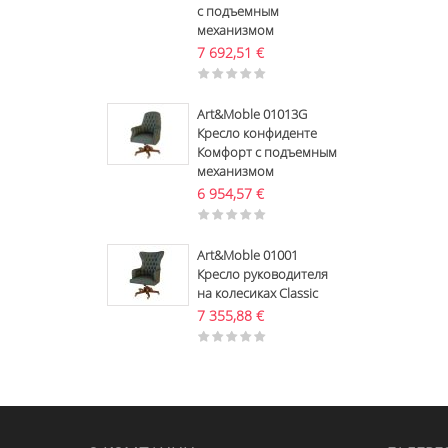
с подъемным
механизмом
7 692,51
€
Art&Moble 01013G
Кресло конфиденте
Комфорт с подъемным
механизмом
6 954,57
€
Art&Moble 01001
Кресло руководителя
на колесиках Classic
7 355,88
€