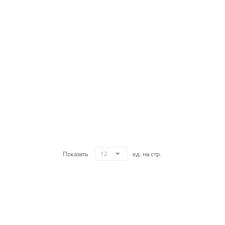
Показать
12
ед. на стр.