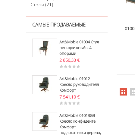
Столы
(21)
САМЫЕ ПРОДАВАЕМЫЕ
0100
Art&Moble 01004 Стул
неподвижный с 4
опорами
2 850,33
€
Art&Moble 01012
Кресло руководителя
Комфорт
7 541,10
€
Art&Moble 01013GB
Кресло конфиденте
Комфорт
подлокотники дерево,