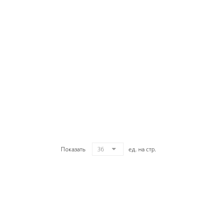
Показать
36
ед. на стр.