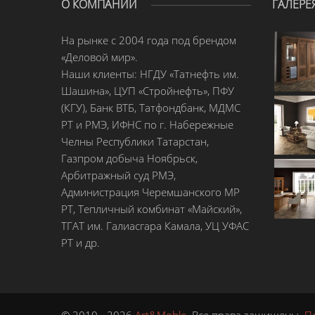
О КОМПАНИИ
ГАЛЕРЕ
На рынке с 2004 года под брендом
«Деловой мир».
Наши клиенты: НГДУ «Татнефть им.
Шашина», ЦУП «Стройнефть», ПФУ
(КГУ), Банк ВТБ, Татфондбанк, МДМС
РТ и РМЭ, ИФНС по г. Набережные
Челны Республики Татарстан,
Газпром добыча Ноябрьск,
Арбитражный суд РМЭ,
Администрация Черемшанского МР
РТ, Тепличный комбинат «Майский»,
ТГАТ им. Галиасгара Камала, УЦ УФАС
РТ и др.