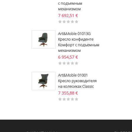
с подъемным
механизмом
7 692,51
€
Art&Moble 01013G
Кресло конфиденте
Комфорт с подъемным
механизмом
6 954,57
€
Art&Moble 01001
Кресло руководителя
на колесиках Classic
7 355,88
€