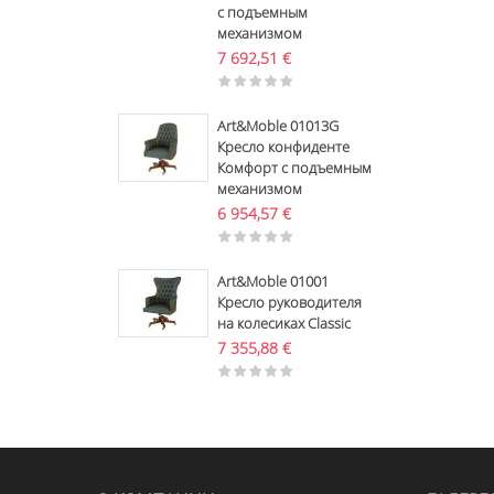
с подъемным
механизмом
7 692,51
€
Art&Moble 01013G
Кресло конфиденте
Комфорт с подъемным
механизмом
6 954,57
€
Art&Moble 01001
Кресло руководителя
на колесиках Classic
7 355,88
€