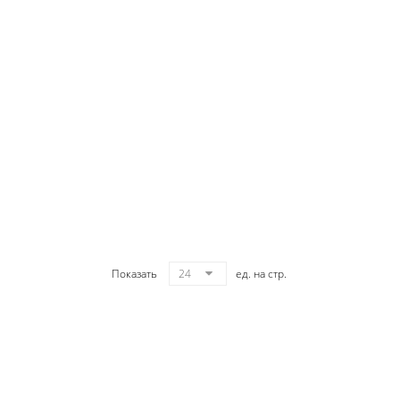
Показать
24
ед. на стр.