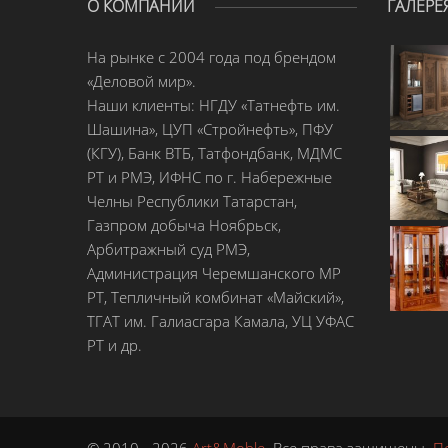
О КОМПАНИИ
ГАЛЕРЕ
На рынке с 2004 года под брендом
«Деловой мир».
Наши клиенты: НГДУ «Татнефть им.
Шашина», ЦУП «Стройнефть», ПФУ
(КГУ), Банк ВТБ, Татфондбанк, МДМС
РТ и РМЭ, ИФНС по г. Набережные
Челны Республики Татарстан,
Газпром добыча Ноябрьск,
Арбитражный суд РМЭ,
Администрация Черемшанского МР
РТ, Тепличный комбинат «Майский»,
ТГАТ им. Галиасгара Камала, УЦ УФАС
РТ и др.