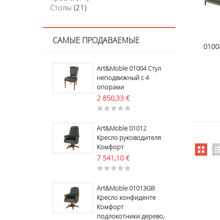
Столы
(21)
САМЫЕ ПРОДАВАЕМЫЕ
0100
Art&Moble 01004 Стул
неподвижный с 4
опорами
2 850,33
€
Art&Moble 01012
Кресло руководителя
Комфорт
7 541,10
€
Art&Moble 01013GB
Кресло конфиденте
Комфорт
подлокотники дерево,