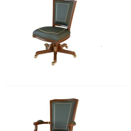
Art&Moble 01005 Кресло вращающе...
3 562,00
€