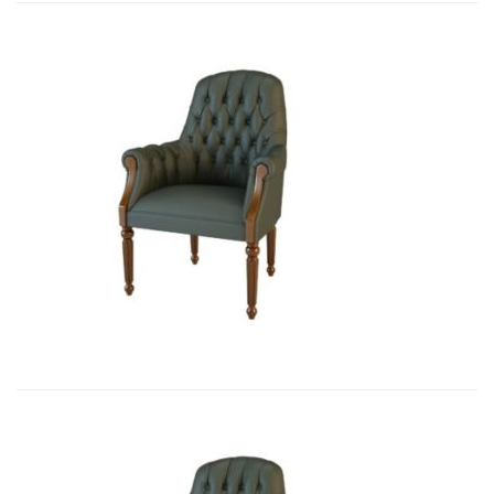
Art&Moble 01013FB Кресло посетит...