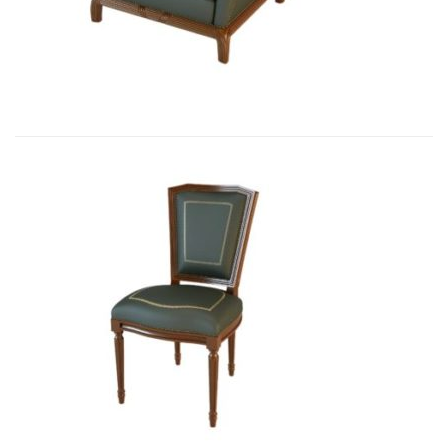
9 434,46
€
Art&Moble 01004 Стул неподвижны...
2 850,33
€