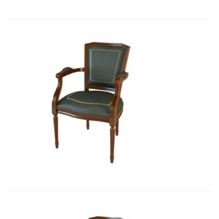
Art&Moble 01003 Кресло неподвиж...
3 411,87
€