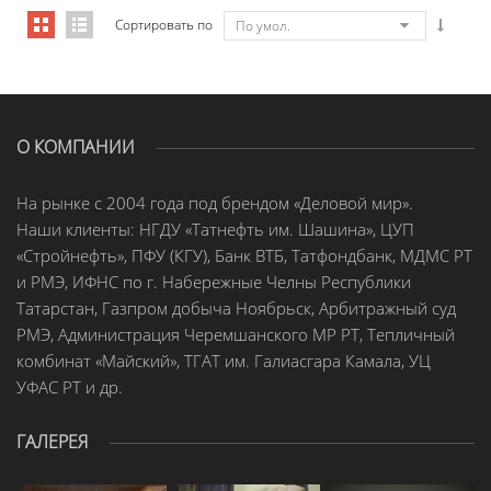
Сортировать по
По умол.
О КОМПАНИИ
На рынке с 2004 года под брендом «Деловой мир».
Наши клиенты: НГДУ «Татнефть им. Шашина», ЦУП
«Стройнефть», ПФУ (КГУ), Банк ВТБ, Татфондбанк, МДМС РТ
и РМЭ, ИФНС по г. Набережные Челны Республики
Татарстан, Газпром добыча Ноябрьск, Арбитражный суд
РМЭ, Администрация Черемшанского МР РТ, Тепличный
комбинат «Майский», ТГАТ им. Галиасгара Камала, УЦ
УФАС РТ и др.
ГАЛЕРЕЯ