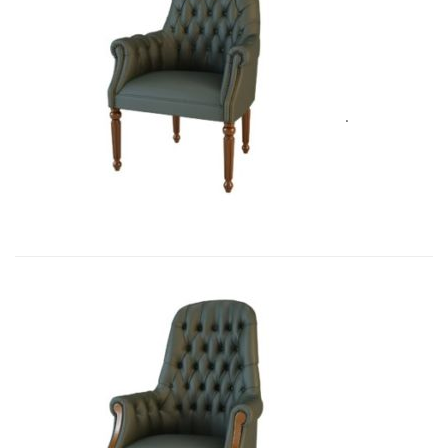
Art&Moble 01013F Кресло посетит�...
4 928,80
€