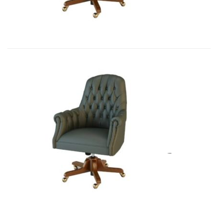
7 692,51
€
Art&Moble 01013G Кресло конфиде�...
6 954,57
€