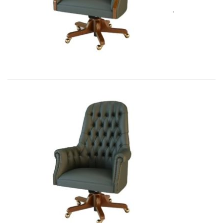
Art&Moble 01012B Кресло руковод�...
8 283,45
€
Art&Moble 01012 Кресло руководи...
7 541,10
€