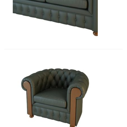
01010 Диван Честер 2-х местный...
11 965,80
€
01009B Кресло Честер, подлокот...
10 348,80
€