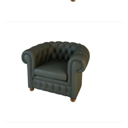
01009 Кресло Честер...
9 180,15
€