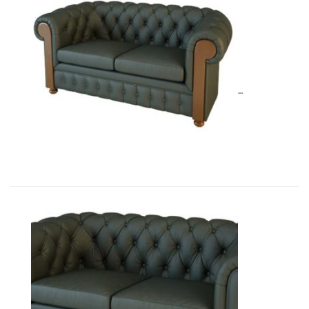
01010BM Диван Честер 2-х местны�...
13 135,92
€