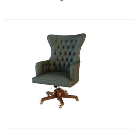
Art&Moble 01001 Кресло руководи...
7 355,88
€