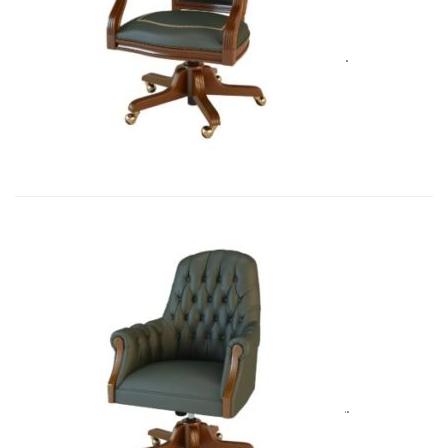
Art&Moble 01002 Кресло вращающе...
5 575,71
€
Art&Moble 01013GB Кресло конфиде...