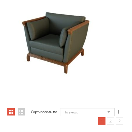
01006 Кресло Бордон...
9 434,46
€
Сортировать по
По умол.
1
2