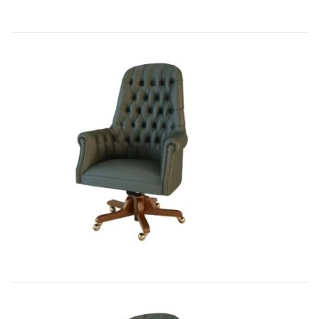
Art&Moble 01012 Кресло руководи...
7 541,10
€