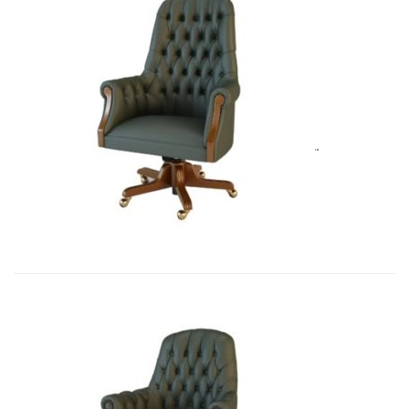
Art&Moble 01012B Кресло руковод�...
8 283,45
€