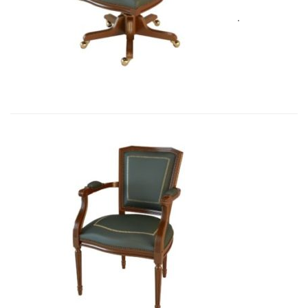
Art&Moble 01005 Кресло вращающе...
3 562,00
€
Art&Moble 01003 Кресло неподвиж...
3 411,87
€