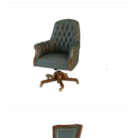
Art&Moble 01013GB Кресло конфиде...
7 692,51
€