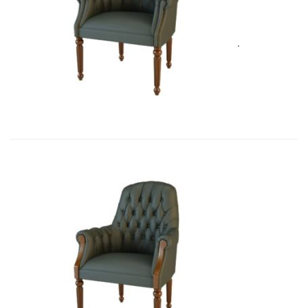
Art&Moble 01013F Кресло посетит�...
4 928,80
€
Art&Moble 01013FB Кресло посетит...