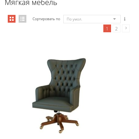
Мягкая мебель
Сортировать по
По умол.
1
2
Art&Moble 01001 Кресло руководи...
7 355,88
€