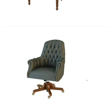
Art&Moble 01013G Кресло конфиде�...
6 954,57
€