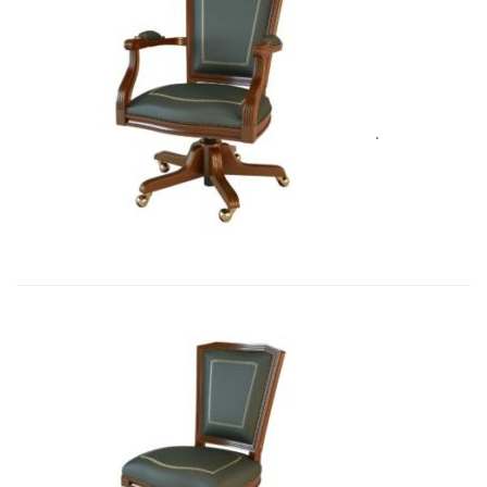
Art&Moble 01002 Кресло вращающе...
5 575,71
€