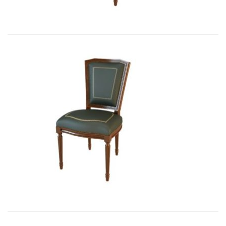
Art&Moble 01004 Стул неподвижны...
2 850,33
€