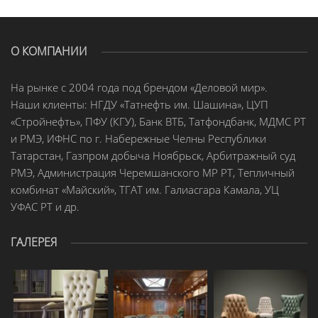
О КОМПАНИИ
На рынке с 2004 года под брендом «Деловой мир».
Наши клиенты: НГДУ «Татнефть им. Шашина», ЦУП
«Стройнефть», ПФУ (КГУ), Банк ВТБ, Татфондбанк, МДМС РТ
и РМЭ, ИФНС по г. Набережные Челны Республики
Татарстан, Газпром добыча Ноябрьск, Арбитражный суд
РМЭ, Администрация Черемшанского МР РТ, Тепличный
комбинат «Майский», ТГАТ им. Галиасгара Камала, УЦ
УФАС РТ и др.
ГАЛЕРЕЯ