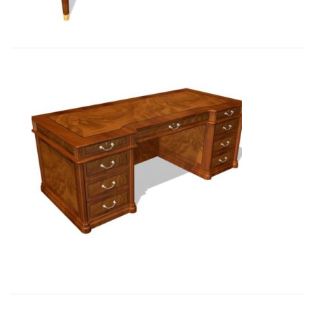
Art&Moble 01122 Стол руководите...
19 712,70
€