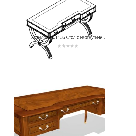
Art&Moble 01136 Стол с изогнуты�...