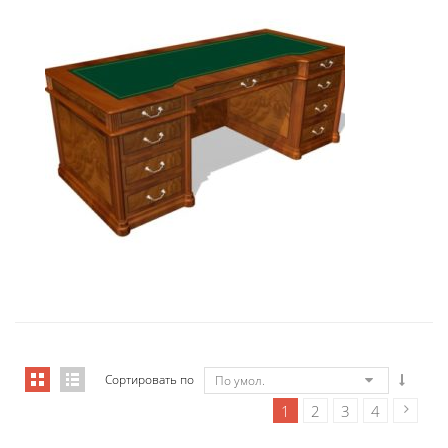
Art&Moble 01122 Стол руководите...
19 158,51
€
Сортировать по
По умол.
1
2
3
4