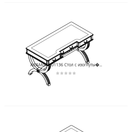
Art&Moble 01136 Стол с изогнуты�...