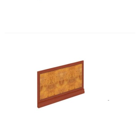
Art&Moble 01128 Лицевая панель �...