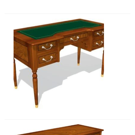
Art&Moble 01124 Стол секретаря �...