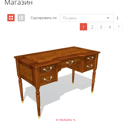
Магазин
Сортировать по
По умол.
1
2
3
4
Art&Moble 01124 Стол секретаря �...
6 606,60
€