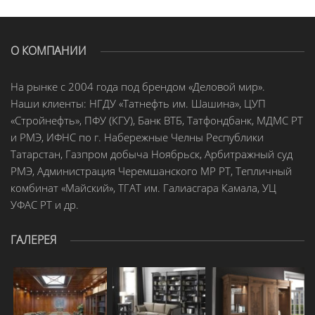
О КОМПАНИИ
На рынке с 2004 года под брендом «Деловой мир».
Наши клиенты: НГДУ «Татнефть им. Шашина», ЦУП
«Стройнефть», ПФУ (КГУ), Банк ВТБ, Татфондбанк, МДМС РТ
и РМЭ, ИФНС по г. Набережные Челны Республики
Татарстан, Газпром добыча Ноябрьск, Арбитражный суд
РМЭ, Администрация Черемшанского МР РТ, Тепличный
комбинат «Майский», ТГАТ им. Галиасгара Камала, УЦ
УФАС РТ и др.
ГАЛЕРЕЯ