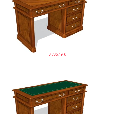
Art&Moble 01123 Стол секретаря �...
8 786,19
€