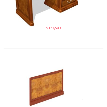
Art&Moble 01123 Стол секретаря �...
8 137,50
€
Art&Moble 01129 Лицевая панель �...