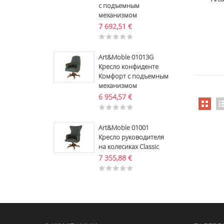
с подъемным
механизмом
7 692,51
€
Art&Moble 01013G
Кресло конфиденте
Комфорт с подъемным
механизмом
6 954,57
€
Art&Moble 01001
Кресло руководителя
на колесиках Classic
7 355,88
€