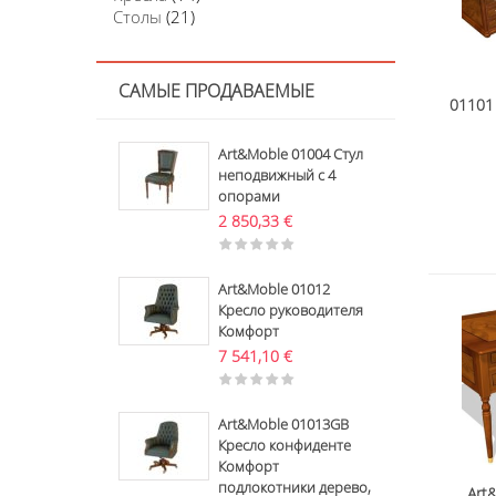
Столы
(21)
САМЫЕ ПРОДАВАЕМЫЕ
01101
Art&Moble 01004 Стул
неподвижный с 4
опорами
2 850,33
€
Art&Moble 01012
Кресло руководителя
Комфорт
7 541,10
€
Art&Moble 01013GB
Кресло конфиденте
Комфорт
подлокотники дерево,
Art