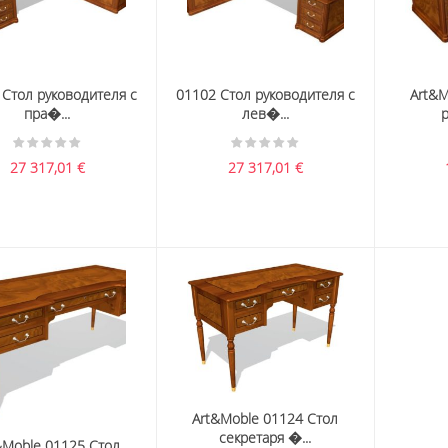
 Стол руководителя с
01102 Стол руководителя с
Art&M
пра�...
лев�...
р
27 317,01
€
27 317,01
€
Art&Moble 01124 Стол
секретаря �...
&Moble 01125 Стол