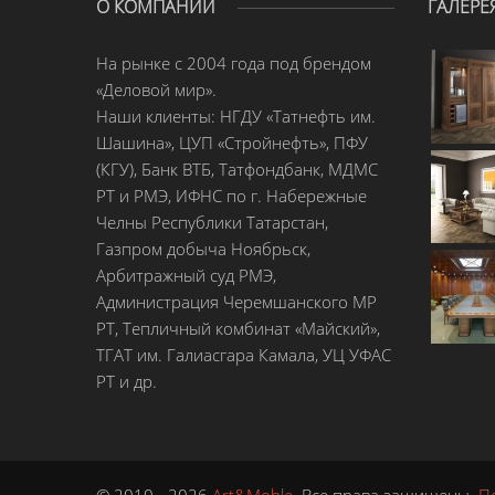
О КОМПАНИИ
ГАЛЕРЕ
На рынке с 2004 года под брендом
«Деловой мир».
Наши клиенты: НГДУ «Татнефть им.
Шашина», ЦУП «Стройнефть», ПФУ
(КГУ), Банк ВТБ, Татфондбанк, МДМС
РТ и РМЭ, ИФНС по г. Набережные
Челны Республики Татарстан,
Газпром добыча Ноябрьск,
Арбитражный суд РМЭ,
Администрация Черемшанского МР
РТ, Тепличный комбинат «Майский»,
ТГАТ им. Галиасгара Камала, УЦ УФАС
РТ и др.