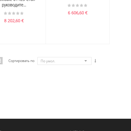
руководите...
6 606,60
€
8 202,60
€
Сортировать по
По умол.