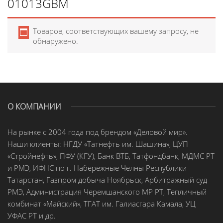
01013GBM
Товаров, соответствующих вашему запросу, не
обнаружено.
О КОМПАНИИ
На рынке с 2004 года под брендом «Деловой мир».
Наши клиенты: НГДУ «Татнефть им. Шашина», ЦУП
«Стройнефть», ПФУ (КГУ), Банк ВТБ, Татфондбанк, МДМС РТ
и РМЭ, ИФНС по г. Набережные Челны Республики
Татарстан, Газпром добыча Ноябрьск, Арбитражный суд
РМЭ, Администрация Черемшанского МР РТ, Тепличный
комбинат «Майский», ТГАТ им. Галиасгара Камала, УЦ
УФАС РТ и др.