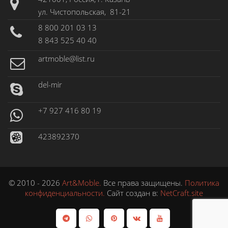
ул. Чистопольская, 81-21
8 800 201 03 13
8 843 525 40 40
artmoble@list.ru
del-mir
+7 927 416 80 19
423892370
© 2010 - 2026
Art&Moble.
Все права защищены.
Политика
конфиденциальности.
Сайт создан в:
NetCraft.site