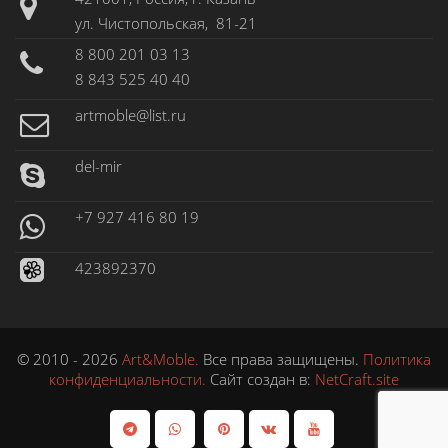
ул. Чистопольская, 81-21
8 800 201 03 13
8 843 525 40 40
artmoble@list.ru
del-mir
+7 927 416 80 19
423892370
© 2010 - 2026
Art&Moble.
Все права защищены.
Политика
конфиденциальности.
Сайт создан в:
NetCraft.site