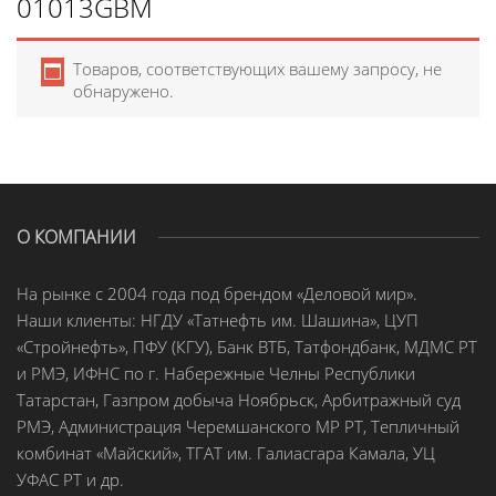
01013GBM
Товаров, соответствующих вашему запросу, не
обнаружено.
О КОМПАНИИ
На рынке с 2004 года под брендом «Деловой мир».
Наши клиенты: НГДУ «Татнефть им. Шашина», ЦУП
«Стройнефть», ПФУ (КГУ), Банк ВТБ, Татфондбанк, МДМС РТ
и РМЭ, ИФНС по г. Набережные Челны Республики
Татарстан, Газпром добыча Ноябрьск, Арбитражный суд
РМЭ, Администрация Черемшанского МР РТ, Тепличный
комбинат «Майский», ТГАТ им. Галиасгара Камала, УЦ
УФАС РТ и др.