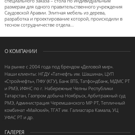
специального заказа – стола по индивидуальным
размерам для одного правительственного учреждения
Саудовской Аравии. Элитная мебель из дерева,
разработка и проектирование которой, происходили в
тесном сотрудничестве отдела...
О КОМПАНИИ
На рынке с 2004 года под брендом «Деловой мир».
Наши клиенты: НГДУ «Татнефть им. Шашина», ЦУП
«Стройнефть», ПФУ (КГУ), Банк ВТБ, Татфондбанк, МДМС РТ
и РМЭ, ИФНС по г. Набережные Челны Республики
Татарстан, Газпром добыча Ноябрьск, Арбитражный суд
РМЭ, Администрация Черемшанского МР РТ, Тепличный
комбинат «Майский», ТГАТ им. Галиасгара Камала, УЦ
УФАС РТ и др.
ГАЛЕРЕЯ