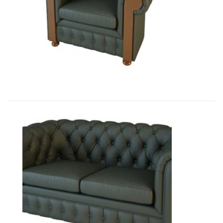
01009B Кресло Честер, подлокот...
10 348,80
€
01010 Диван Честер 2-х местный...