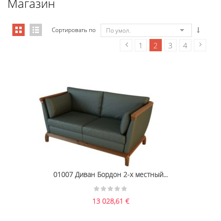
Магазин
Сортировать по
По умол.
1
2
3
4
01007 Диван Бордон 2-х местный...
13 028,61
€