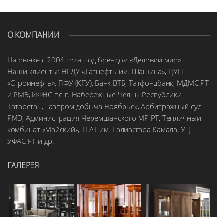
О КОМПАНИИ
На рынке с 2004 года под брендом «Деловой мир».
Наши клиенты: НГДУ «Татнефть им. Шашина», ЦУП
«Стройнефть», ПФУ (КГУ), Банк ВТБ, Татфондбанк, МДМС РТ
и РМЭ, ИФНС по г. Набережные Челны Республики
Татарстан, Газпром добыча Ноябрьск, Арбитражный суд
РМЭ, Администрация Черемшанского МР РТ, Тепличный
комбинат «Майский», ТГАТ им. Галиасгара Камала, УЦ
УФАС РТ и др.
ГАЛЕРЕЯ