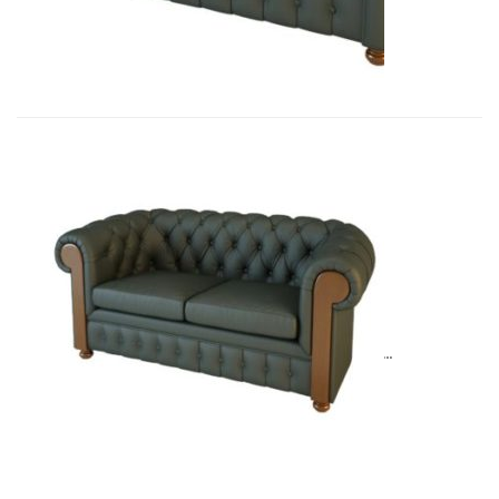
11 965,80
€
01010BM Диван Честер 2-х местны�...
13 135,92
€