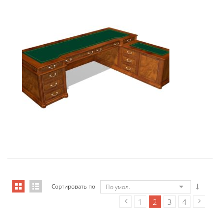
01101 Стол руководителя с пра�...
26 393,85
€
Сортировать по
По умол.
1
2
3
4