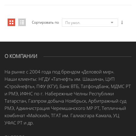
Сортировать по
По умол.
О КОМПАНИИ
На рынке с 2004 года под брендом «Деловой мир».
Наши клиенты: НГДУ «Татнефть им. Шашина», ЦУП
«Стройнефть», ПФУ (КГУ), Банк ВТБ, Татфондбанк, МДМС РТ
и РМЭ, ИФНС по г. Набережные Челны Республики
Татарстан, Газпром добыча Ноябрьск, Арбитражный суд
РМЭ, Администрация Черемшанского МР РТ, Тепличный
комбинат «Майский», ТГАТ им. Галиасгара Камала, УЦ
УФАС РТ и др.