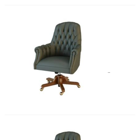
Art&Moble 01013G Кресло конфиде�...
6 954,57
€