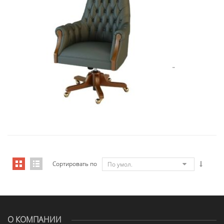
Art&Moble 01013GB Кресло конфиде...
7 692,51
€
Сортировать по
По умол.
О КОМПАНИИ