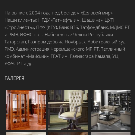
На рынке с 2004 года под брендом «Деловой мир».
Наши клиенты: НГДУ «Татнефть им. Шашина», ЦУП
«Стройнефть», ПФУ (КГУ), Банк ВТБ, Татфондбанк, МДМС РТ
и РМЭ, ИФНС по г. Набережные Челны Республики
Татарстан, Газпром добыча Ноябрьск, Арбитражный суд
РМЭ, Администрация Черемшанского МР РТ, Тепличный
комбинат «Майский», ТГАТ им. Галиасгара Камала, УЦ
УФАС РТ и др.
ГАЛЕРЕЯ