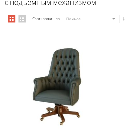
с подъемным механизмом
Сортировать по
По умол.
Art&Moble 01012 Кресло руководи...
7 541,10
€