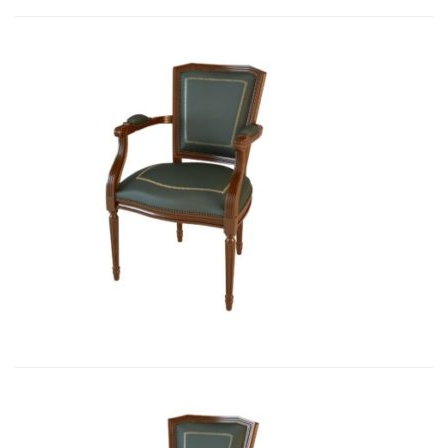
Art&Moble 01003 Кресло неподвиж...
3 411,87
€