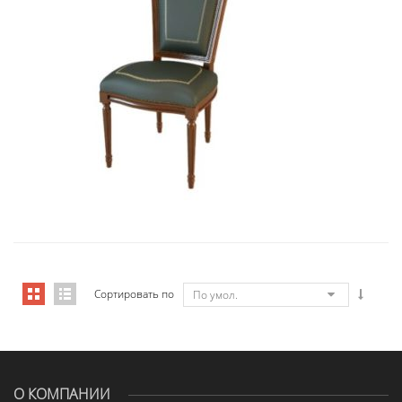
Art&Moble 01004 Стул неподвижны...
2 850,33
€
Сортировать по
По умол.
О КОМПАНИИ