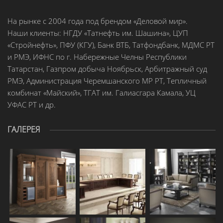
На рынке с 2004 года под брендом «Деловой мир».
Наши клиенты: НГДУ «Татнефть им. Шашина», ЦУП
«Стройнефть», ПФУ (КГУ), Банк ВТБ, Татфондбанк, МДМС РТ
и РМЭ, ИФНС по г. Набережные Челны Республики
Татарстан, Газпром добыча Ноябрьск, Арбитражный суд
РМЭ, Администрация Черемшанского МР РТ, Тепличный
комбинат «Майский», ТГАТ им. Галиасгара Камала, УЦ
УФАС РТ и др.
ГАЛЕРЕЯ