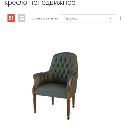
кресло неподвижное
Сортировать по
По умол.
Art&Moble 01013FB Кресло посетит...