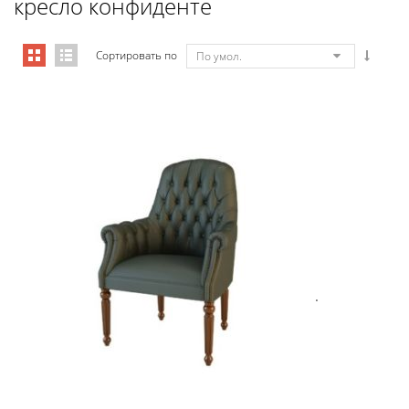
кресло конфиденте
Сортировать по
По умол.
Art&Moble 01013F Кресло посетит�...
4 928,80
€