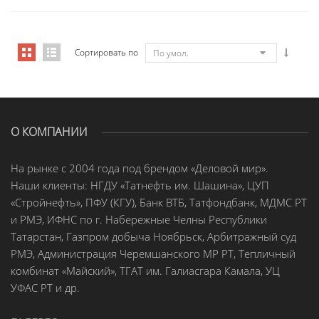
Сортировать по
По умол.
О КОМПАНИИ
На рынке с 2004 года под брендом «Деловой мир».
Наши клиенты: НГДУ «Татнефть им. Шашина», ЦУП
«Стройнефть», ПФУ (КГУ), Банк ВТБ, Татфондбанк, МДМС РТ
и РМЭ, ИФНС по г. Набережные Челны Республики
Татарстан, Газпром добыча Ноябрьск, Арбитражный суд
РМЭ, Администрация Черемшанского МР РТ, Тепличный
комбинат «Майский», ТГАТ им. Галиасгара Камала, УЦ
УФАС РТ и др.