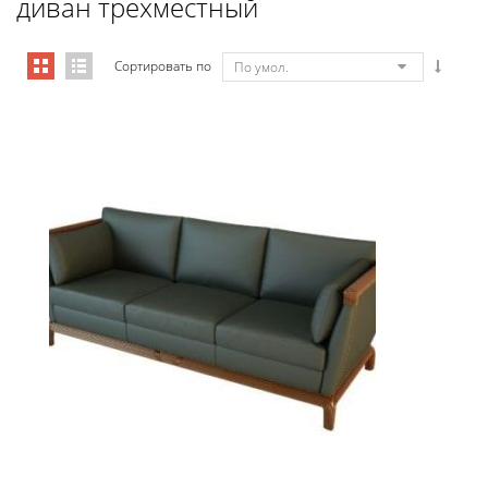
диван трехместный
Сортировать по
По умол.
01008 Диван Бордон 3-х местный...
16 446,36
€