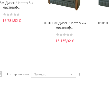
BM Диван Честер 3-х
местны�...
16 781,52
€
01010BM Диван Честер 2-х
01010 
местны�...
13 135,92
€
Сортировать по
По умол.