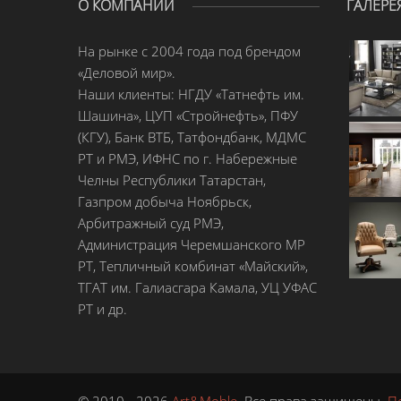
О КОМПАНИИ
ГАЛЕРЕ
На рынке с 2004 года под брендом
«Деловой мир».
Наши клиенты: НГДУ «Татнефть им.
Шашина», ЦУП «Стройнефть», ПФУ
(КГУ), Банк ВТБ, Татфондбанк, МДМС
РТ и РМЭ, ИФНС по г. Набережные
Челны Республики Татарстан,
Газпром добыча Ноябрьск,
Арбитражный суд РМЭ,
Администрация Черемшанского МР
РТ, Тепличный комбинат «Майский»,
ТГАТ им. Галиасгара Камала, УЦ УФАС
РТ и др.