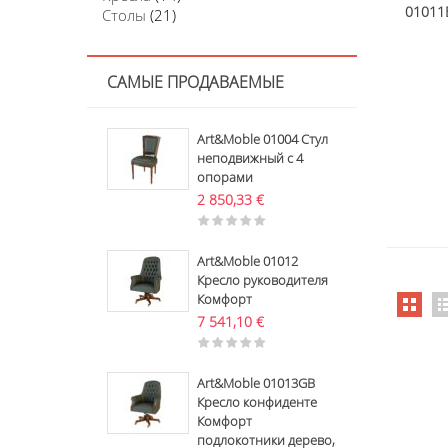
01011
Столы
(21)
САМЫЕ ПРОДАВАЕМЫЕ
Art&Moble 01004 Стул
неподвижный с 4
опорами
2 850,33
€
Art&Moble 01012
Кресло руководителя
Комфорт
7 541,10
€
Art&Moble 01013GB
Кресло конфиденте
Комфорт
подлокотники дерево,