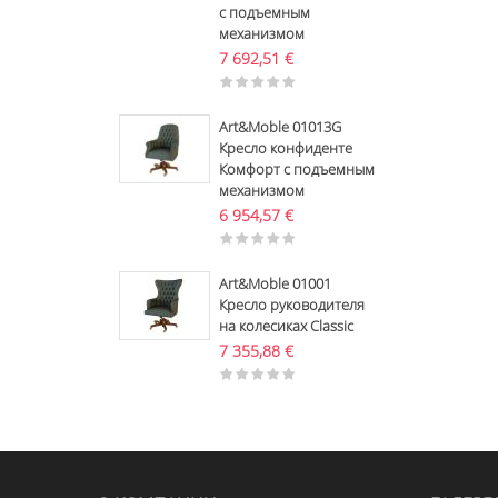
с подъемным
механизмом
7 692,51
€
Art&Moble 01013G
Кресло конфиденте
Комфорт с подъемным
механизмом
6 954,57
€
Art&Moble 01001
Кресло руководителя
на колесиках Classic
7 355,88
€