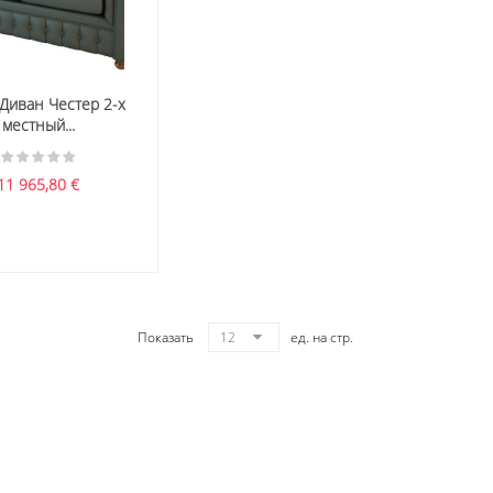
Диван Честер 2-х
местный...
11 965,80
€
Показать
12
ед. на стр.