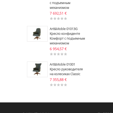
с подъемным
механизмом
7 692,51
€
Art&Moble 01013G
Кресло конфиденте
Комфорт с подъемным
механизмом
6 954,57
€
Art&Moble 01001
Кресло руководителя
на колесиках Classic
7 355,88
€