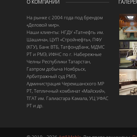
О КОМПАНИИ
ГАЛЕРЕ
На рынке с 2004 года под брендом
«Деловой мир».
Наши клиенты: НГДУ «Татнефть им.
Шашина», ЦУП «Стройнефть», ПФУ
(КГУ), Банк ВТБ, Татфондбанк, МДМС
РТ и РМЭ, ИФНС по г. Набережные
Челны Республики Татарстан,
Газпром добыча Ноябрьск,
Арбитражный суд РМЭ,
Администрация Черемшанского МР
РТ, Тепличный комбинат «Майский»,
ТГАТ им. Галиасгара Камала, УЦ УФАС
РТ и др.