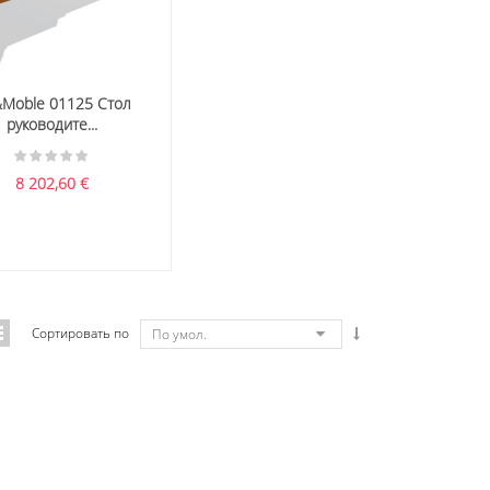
&Moble 01125 Стол
руководите...
8 202,60
€
Сортировать по
По умол.