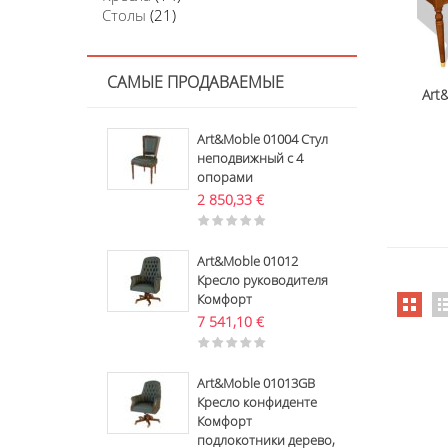
Столы
(21)
САМЫЕ ПРОДАВАЕМЫЕ
Art
Art&Moble 01004 Стул
неподвижный с 4
опорами
2 850,33
€
Art&Moble 01012
Кресло руководителя
Комфорт
7 541,10
€
Art&Moble 01013GB
Кресло конфиденте
Комфорт
подлокотники дерево,