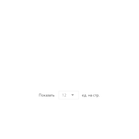
Показать
12
ед. на стр.