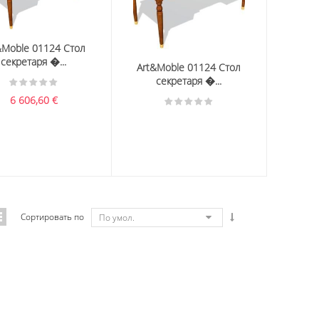
&Moble 01124 Стол
секретаря �...
Art&Moble 01124 Стол
секретаря �...
6 606,60
€
Сортировать по
По умол.