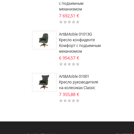
с подъемным
механизмом
7 692,51
€
Art&Moble 01013G
Кресло конфиденте
Комфорт с подъемным
механизмом
6 954,57
€
Art&Moble 01001
Кресло руководителя
на колесиках Classic
7 355,88
€