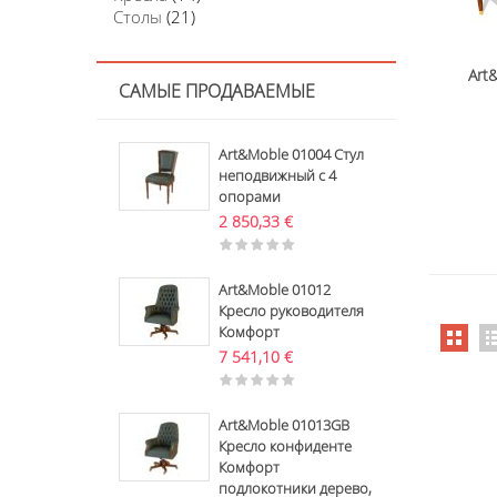
Столы
(21)
Art
САМЫЕ ПРОДАВАЕМЫЕ
Art&Moble 01004 Стул
неподвижный с 4
опорами
2 850,33
€
Art&Moble 01012
Кресло руководителя
Комфорт
7 541,10
€
Art&Moble 01013GB
Кресло конфиденте
Комфорт
подлокотники дерево,