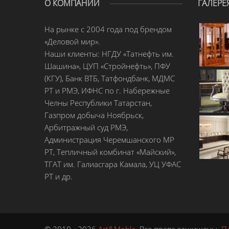
О КОМПАНИИ
ГАЛЕРЕ
На рынке с 2004 года под брендом
«Деловой мир».
Наши клиенты: НГДУ «Татнефть им.
Шашина», ЦУП «Стройнефть», ПФУ
(КГУ), Банк ВТБ, Татфондбанк, МДМС
РТ и РМЭ, ИФНС по г. Набережные
Челны Республики Татарстан,
Газпром добыча Ноябрьск,
Арбитражный суд РМЭ,
Администрация Черемшанского МР
РТ, Тепличный комбинат «Майский»,
ТГАТ им. Галиасгара Камала, УЦ УФАС
РТ и др.