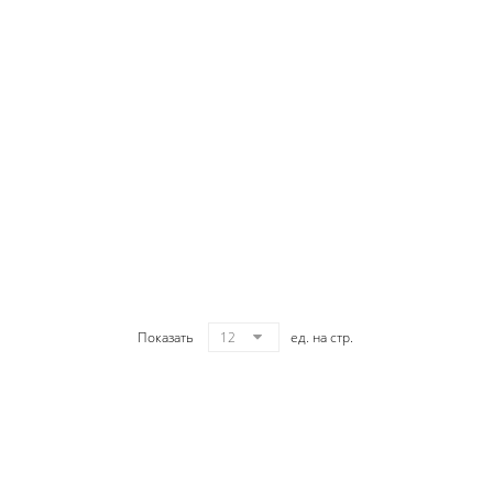
Показать
12
ед. на стр.