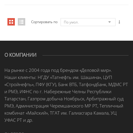
Сортировать по
По умол.
О КОМПАНИИ
На рынке с 2004 года под брендом «Деловой мир».
Наши клиенты: НГДУ «Татнефть им. Шашина», ЦУП
«Стройнефть», ПФУ (КГУ), Банк ВТБ, Татфондбанк, МДМС РТ
и РМЭ, ИФНС по г. Набережные Челны Республики
Татарстан, Газпром добыча Ноябрьск, Арбитражный суд
РМЭ, Администрация Черемшанского МР РТ, Тепличный
комбинат «Майский», ТГАТ им. Галиасгара Камала, УЦ
УФАС РТ и др.