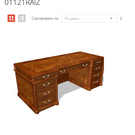
01121RAIZ
Сортировать по
По умол.
Art&Moble 01121 Стол руководите...
19 772,97
€