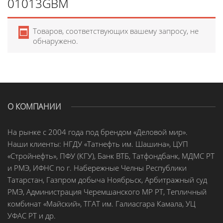
01013GBM
Товаров, соответствующих вашему запросу, не
обнаружено.
О КОМПАНИИ
На рынке с 2004 года под брендом «Деловой мир».
Наши клиенты: НГДУ «Татнефть им. Шашина», ЦУП
«Стройнефть», ПФУ (КГУ), Банк ВТБ, Татфондбанк, МДМС РТ
и РМЭ, ИФНС по г. Набережные Челны Республики
Татарстан, Газпром добыча Ноябрьск, Арбитражный суд
РМЭ, Администрация Черемшанского МР РТ, Тепличный
комбинат «Майский», ТГАТ им. Галиасгара Камала, УЦ
УФАС РТ и др.