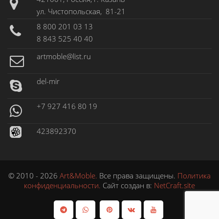
ул. Чистопольская, 81-21
8 800 201 03 13
8 843 525 40 40
artmoble@list.ru
del-mir
+7 927 416 80 19
423892370
© 2010 - 2026
Art&Moble.
Все права защищены.
Политика
конфиденциальности.
Сайт создан в:
NetCraft.site