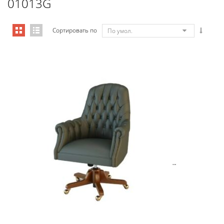
01013G
Сортировать по
По умол.
Art&Moble 01013G Кресло конфиде�...
6 954,57
€