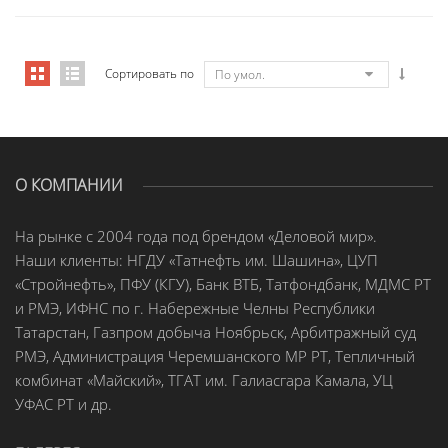
Сортировать по
По умол.
О КОМПАНИИ
На рынке с 2004 года под брендом «Деловой мир».
Наши клиенты: НГДУ «Татнефть им. Шашина», ЦУП
«Стройнефть», ПФУ (КГУ), Банк ВТБ, Татфондбанк, МДМС РТ
и РМЭ, ИФНС по г. Набережные Челны Республики
Татарстан, Газпром добыча Ноябрьск, Арбитражный суд
РМЭ, Администрация Черемшанского МР РТ, Тепличный
комбинат «Майский», ТГАТ им. Галиасгара Камала, УЦ
УФАС РТ и др.