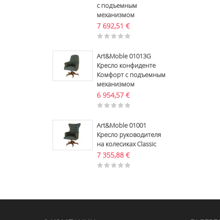
с подъемным
механизмом
7 692,51
€
Art&Moble 01013G
Кресло конфиденте
Комфорт с подъемным
механизмом
6 954,57
€
Art&Moble 01001
Кресло руководителя
на колесиках Classic
7 355,88
€