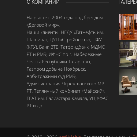
О КОМПАНИИ
ГАЛЕРЕ
На рынке с 2004 года под брендом
«Деловой мир».
Наши клиенты: НГДУ «Татнефть им.
Шашина», ЦУП «Стройнефть», ПФУ
(КГУ), Банк ВТБ, Татфондбанк, МДМС
РТ и РМЭ, ИФНС по г. Набережные
Челны Республики Татарстан,
Газпром добыча Ноябрьск,
Арбитражный суд РМЭ,
Администрация Черемшанского МР
РТ, Тепличный комбинат «Майский»,
ТГАТ им. Галиасгара Камала, УЦ УФАС
РТ и др.