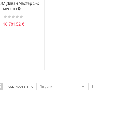
BM Диван Честер 3-х
местны�...
16 781,52
€
Сортировать по
По умол.