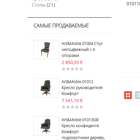
01011
Столы
(21)
САМЫЕ ПРОДАВАЕМЫЕ
Art&Moble 01004 Стул
неподвижный с 4
опорами
2 850,33
€
Art&Moble 01012
Кресло руководителя
Комфорт
7 541,10
€
Art&Moble 01013GB
Кресло конфиденте
Комфорт
подлокотники дерево,