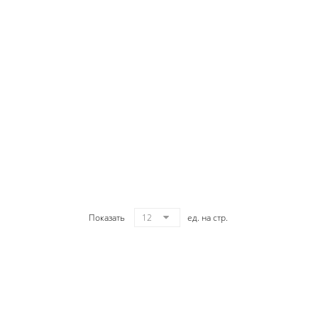
Показать
12
ед. на стр.