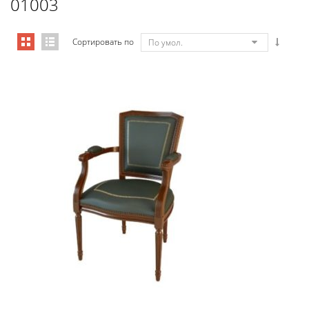
01003
Сортировать по
По умол.
Art&Moble 01003 Кресло неподвиж...
3 411,87
€