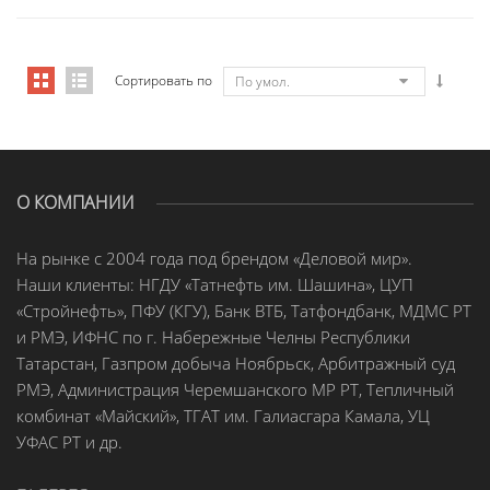
Сортировать по
По умол.
О КОМПАНИИ
На рынке с 2004 года под брендом «Деловой мир».
Наши клиенты: НГДУ «Татнефть им. Шашина», ЦУП
«Стройнефть», ПФУ (КГУ), Банк ВТБ, Татфондбанк, МДМС РТ
и РМЭ, ИФНС по г. Набережные Челны Республики
Татарстан, Газпром добыча Ноябрьск, Арбитражный суд
РМЭ, Администрация Черемшанского МР РТ, Тепличный
комбинат «Майский», ТГАТ им. Галиасгара Камала, УЦ
УФАС РТ и др.