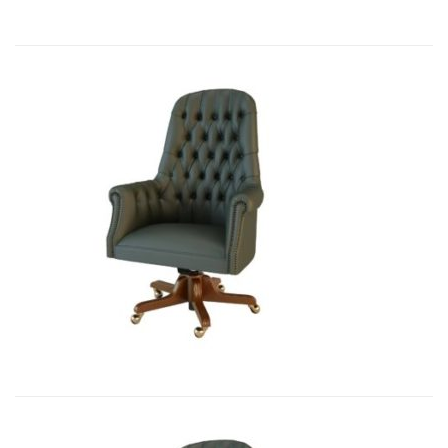
Art&Moble 01012 Кресло руководи...
7 541,10
€