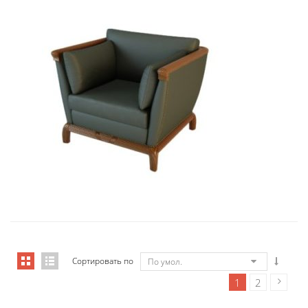
01006 Кресло Бордон...
9 434,46
€
Сортировать по
По умол.
1
2