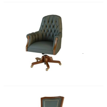
Art&Moble 01013GB Кресло конфиде...
7 692,51
€