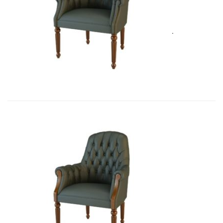
Art&Moble 01013F Кресло посетит�...
4 928,80
€
Art&Moble 01013FB Кресло посетит...