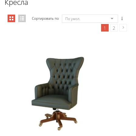
Кресла
Сортировать по
По умол.
1
2
Art&Moble 01001 Кресло руководи...
7 355,88
€