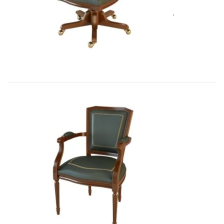
Art&Moble 01005 Кресло вращающе...
3 562,00
€
Art&Moble 01003 Кресло неподвиж...
3 411,87
€