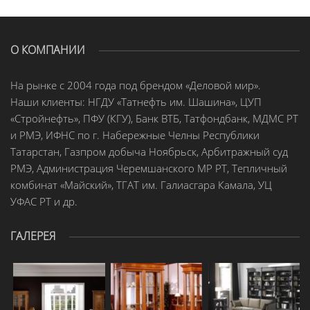
О КОМПАНИИ
На рынке с 2004 года под брендом «Деловой мир».
Наши клиенты: НГДУ «Татнефть им. Шашина», ЦУП
«Стройнефть», ПФУ (КГУ), Банк ВТБ, Татфондбанк, МДМС РТ
и РМЭ, ИФНС по г. Набережные Челны Республики
Татарстан, Газпром добыча Ноябрьск, Арбитражный суд
РМЭ, Администрация Черемшанского МР РТ, Тепличный
комбинат «Майский», ТГАТ им. Галиасгара Камала, УЦ
УФАС РТ и др.
ГАЛЕРЕЯ