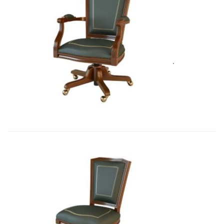
Art&Moble 01002 Кресло вращающе...
5 575,71
€