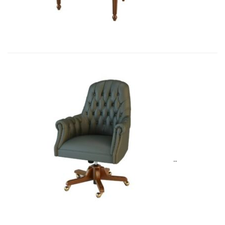
Art&Moble 01013G Кресло конфиде�...
6 954,57
€