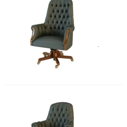
Art&Moble 01012B Кресло руковод�...
8 283,45
€