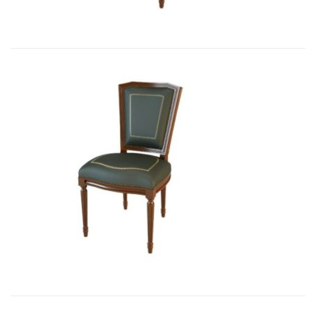
Art&Moble 01004 Стул неподвижны...
2 850,33
€