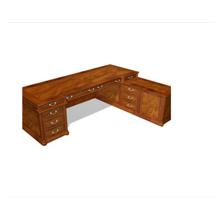
01101 Стол руководителя с пра�...
27 317,01
€