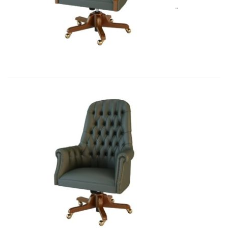
Art&Moble 01013GB Кресло конфиде...
7 692,51
€
Art&Moble 01012 Кресло руководи...
7 541,10
€