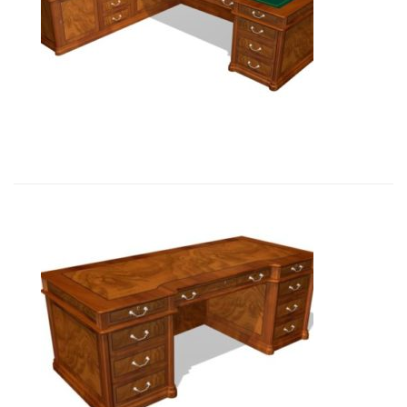
01102 Стол руководителя с лев....
26 393,85
€
Art&Moble 01121 Стол руководите...