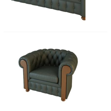
11 965,80
€
01009B Кресло Честер, подлокот...
10 348,80
€