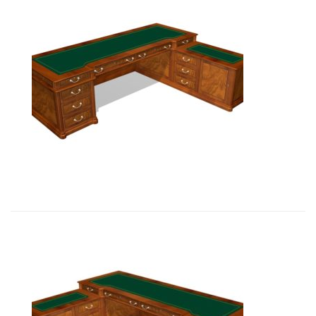
01101 Стол руководителя с пра�...
26 393,85
€