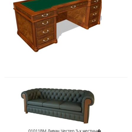
Art&Moble 01122 Стол руководите...
19 158,51
€
01011BM Диван Честер 3-х местны�...