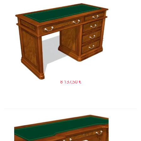
Art&Moble 01123 Стол секретаря �...
8 137,50
€