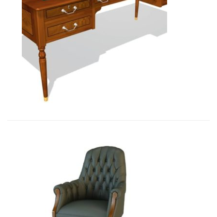
Art&Moble 01125 Стол руководите...
7 752,78
€