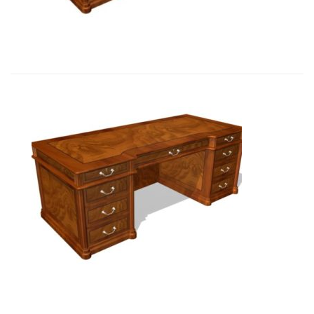
19 772,97
€
Art&Moble 01122 Стол руководите...
19 712,70
€