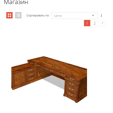
Магазин
Сортировать по
Цена
1
2
01102 Стол руководителя с лев�...
27 317,01
€