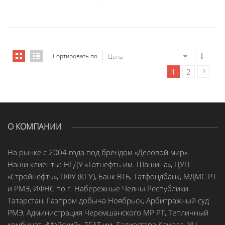
Сортировать по
Цена
1
2
О КОМПАНИИ
На рынке с 2004 года под брендом «Деловой мир».
Наши клиенты: НГДУ «Татнефть им. Шашина», ЦУП
«Стройнефть», ПФУ (КГУ), Банк ВТБ, Татфондбанк, МДМС РТ
и РМЭ, ИФНС по г. Набережные Челны Республики
Татарстан, Газпром добыча Ноябрьск, Арбитражный суд
РМЭ, Администрация Черемшанского МР РТ, Тепличный
комбинат «Майский», ТГАТ им. Галиасгара Камала, УЦ