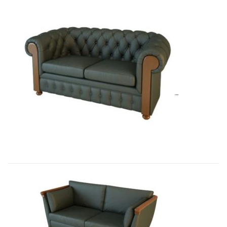
01010BM Диван Честер 2-х местны�...
13 135,92
€