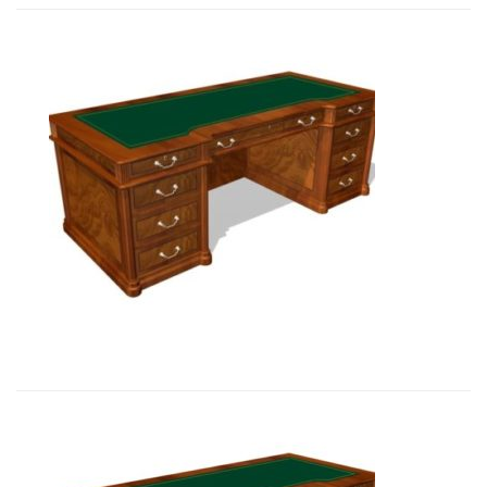
Art&Moble 01121 Стол руководите...
19 334,91
€