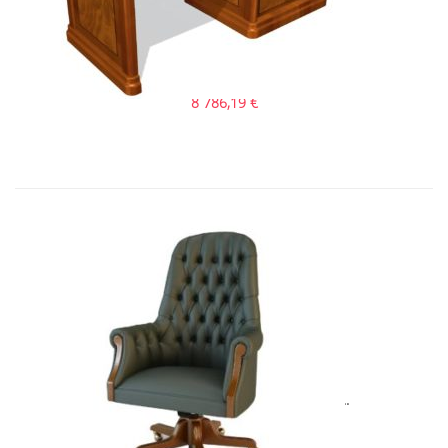
Art&Moble 01123 Стол секретаря �...
8 786,19
€
Art&Moble 01012B Кресло руковод�...