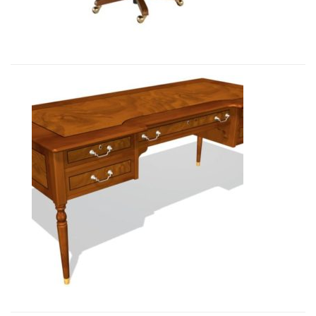
8 283,45
€
Art&Moble 01125 Стол руководите...
8 202,60
€