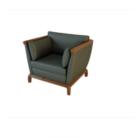
01006 Кресло Бордон...
9 434,46
€