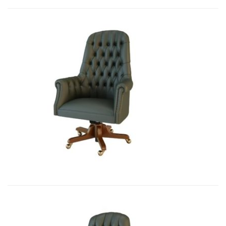
Art&Moble 01012 Кресло руководи...
7 541,10
€