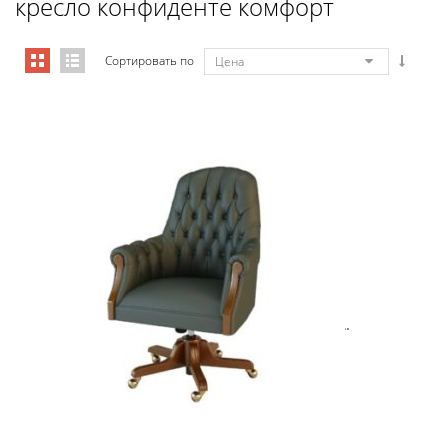
кресло конфиденте комфорт
Сортировать по
Цена
Art&Moble 01013GB Кресло конфиде...
7 692,51
€