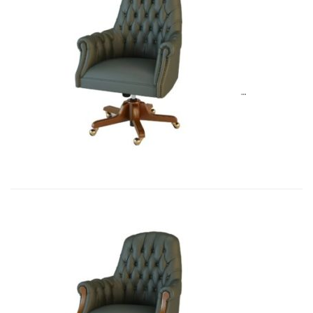
Art&Moble 01013G Кресло конфиде�...
6 954,57
€