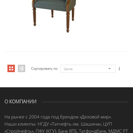
Art&Moble 01013FB Кресло посетит...
Сортировать по
Цена
О КОМПАНИИ
На рынке с 2004 года под брендом «Деловой мир».
Наши клиенты: НГДУ «Татнефть им. Шашина», ЦУП
«Стройнефть», ПФУ (КГУ), Банк ВТБ, Татфондбанк, МДМС РТ