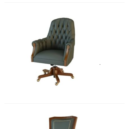
Art&Moble 01013GB Кресло конфиде...
7 692,51
€