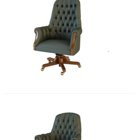
Art&Moble 01012B Кресло руковод�...
8 283,45
€