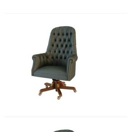
Art&Moble 01012 Кресло руководи...
7 541,10
€