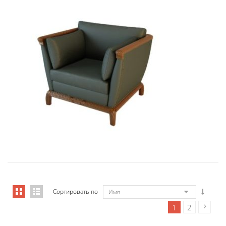
01006 Кресло Бордон...
9 434,46
€
Сортировать по
Имя
1
2