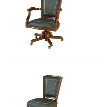
Art&Moble 01002 Кресло вращающе...
5 575,71
€