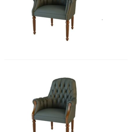
Art&Moble 01013F Кресло посетит�...
4 928,80
€
Art&Moble 01013FB Кресло посетит...