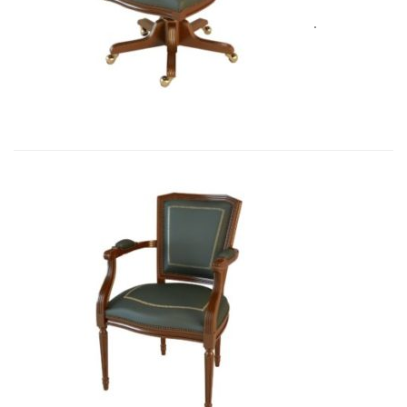
Art&Moble 01005 Кресло вращающе...
3 562,00
€
Art&Moble 01003 Кресло неподвиж...
3 411,87
€