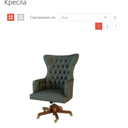
Кресла
Сортировать по
Имя
1
2
Art&Moble 01001 Кресло руководи...
7 355,88
€