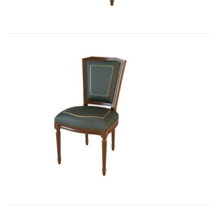
Art&Moble 01004 Стул неподвижны...
2 850,33
€