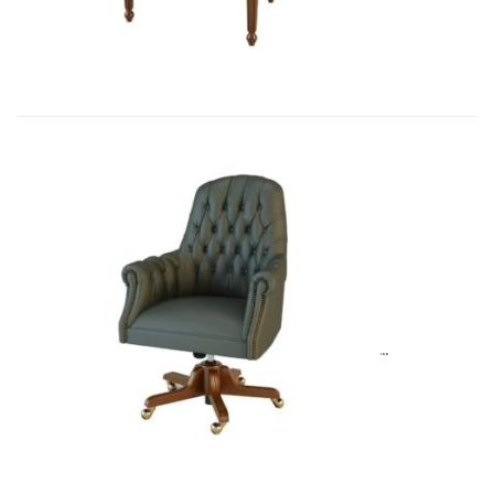
Art&Moble 01013G Кресло конфиде�...
6 954,57
€