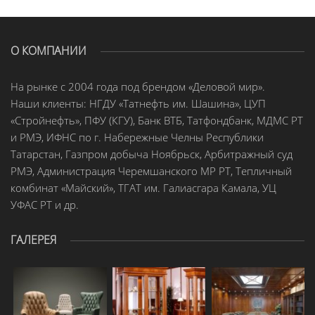
О КОМПАНИИ
На рынке с 2004 года под брендом «Деловой мир».
Наши клиенты: НГДУ «Татнефть им. Шашина», ЦУП
«Стройнефть», ПФУ (КГУ), Банк ВТБ, Татфондбанк, МДМС РТ
и РМЭ, ИФНС по г. Набережные Челны Республики
Татарстан, Газпром добыча Ноябрьск, Арбитражный суд
РМЭ, Администрация Черемшанского МР РТ, Тепличный
комбинат «Майский», ТГАТ им. Галиасгара Камала, УЦ
УФАС РТ и др.
ГАЛЕРЕЯ