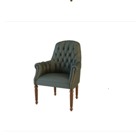
Art&Moble 01013F Кресло посетит�...
4 928,80
€