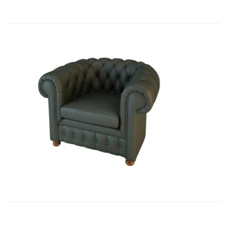
01009 Кресло Честер...
9 180,15
€