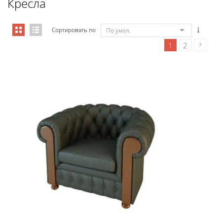
Кресла
Сортировать по
По умол.
1
2
01009B Кресло Честер, подлокот...
10 348,80
€