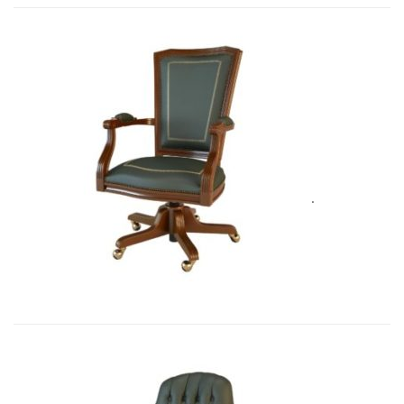
Art&Moble 01002 Кресло вращающе...
5 575,71
€