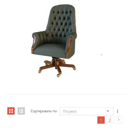
Art&Moble 01012B Кресло руковод�...
8 283,45
€
Сортировать по
По умол.
1
2