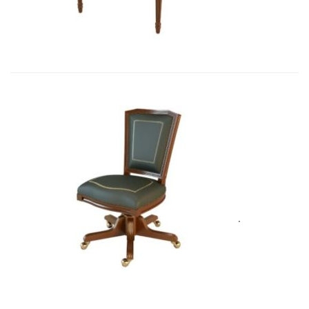
3 411,87
€
Art&Moble 01005 Кресло вращающе...
3 562,00
€