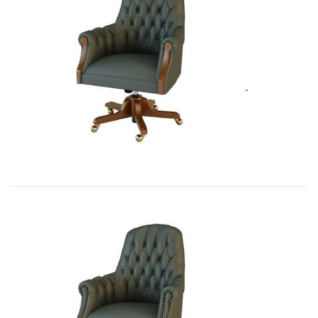
Art&Moble 01013GB Кресло конфиде...
7 692,51
€