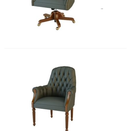
Art&Moble 01013G Кресло конфиде�...
6 954,57
€
Art&Moble 01013FB Кресло посетит...