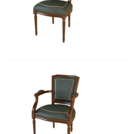
Art&Moble 01004 Стул неподвижны...
2 850,33
€
Art&Moble 01003 Кресло неподвиж...