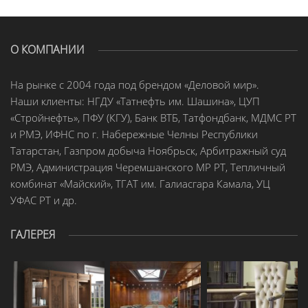
О КОМПАНИИ
На рынке с 2004 года под брендом «Деловой мир».
Наши клиенты: НГДУ «Татнефть им. Шашина», ЦУП
«Стройнефть», ПФУ (КГУ), Банк ВТБ, Татфондбанк, МДМС РТ
и РМЭ, ИФНС по г. Набережные Челны Республики
Татарстан, Газпром добыча Ноябрьск, Арбитражный суд
РМЭ, Администрация Черемшанского МР РТ, Тепличный
комбинат «Майский», ТГАТ им. Галиасгара Камала, УЦ
УФАС РТ и др.
ГАЛЕРЕЯ