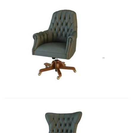
Art&Moble 01013G Кресло конфиде�...
6 954,57
€