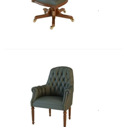
Art&Moble 01005 Кресло вращающе...
3 562,00
€
Art&Moble 01013F Кресло посетит�...
4 928,80
€