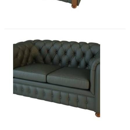
10 348,80
€
01010 Диван Честер 2-х местный...
11 965,80
€