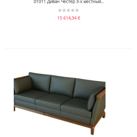
01011 Диван Честер 3-х местный...
15 614,34
€
01008 Диван Бордон 3-х местный...
16 446,36
€