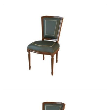
Art&Moble 01004 Стул неподвижны...
2 850,33
€