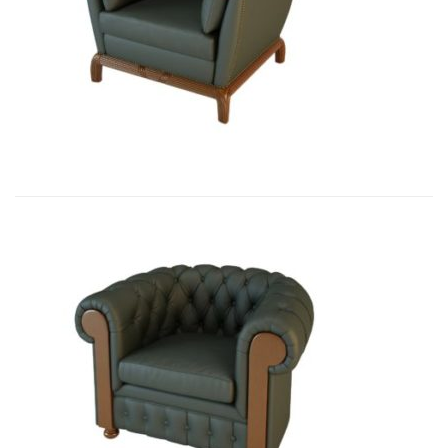
01006 Кресло Бордон...
9 434,46
€
01009B Кресло Честер, подлокот...