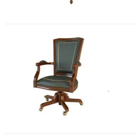
Art&Moble 01002 Кресло вращающе...
5 575,71
€