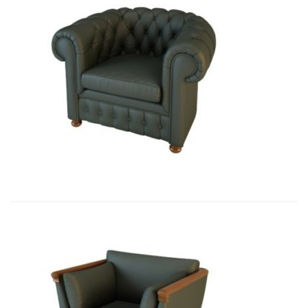
01009 Кресло Честер...
9 180,15
€