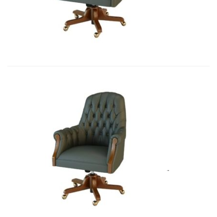
7 541,10
€
Art&Moble 01013GB Кресло конфиде...
7 692,51
€