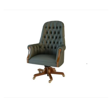
Art&Moble 01012B Кресло руковод�...
8 283,45
€