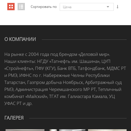
Сортировать по
Цена
О КОМПАНИИ
На рынке с 2004 года под брендом «Деловой мир».
Наши клиенты: НГДУ «Татнефть им. Шашина», ЦУП
«Стройнефть», ПФУ (КГУ), Банк ВТБ, Татфондбанк, МДМС РТ
и РМЭ, ИФНС по г. Набережные Челны Республики
Татарстан, Газпром добыча Ноябрьск, Арбитражный суд
РМЭ, Администрация Черемшанского МР РТ, Тепличный
комбинат «Майский», ТГАТ им. Галиасгара Камала, УЦ
УФАС РТ и др.
ГАЛЕРЕЯ