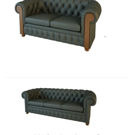
01010BM Диван Честер 2-х местны�...
13 135,92
€