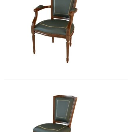
Art&Moble 01003 Кресло неподвиж...
3 411,87
€